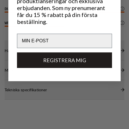
produktlanseringar och exklusiva
ryggsäcken
erbjudanden. Som ny prenumerant
DURABILITY
6
/6
Invändig säkerhetsficka med dragkedja och
får du 15 % rabatt på din första
nyckelkrok
beställning.
WEIGHT
3
/6
Ficka för vätskesystem och öppning för slang.
Email
Hållbarhetsegenskaper
REGISTRERA MIG
Material
Tekniska specifikationer