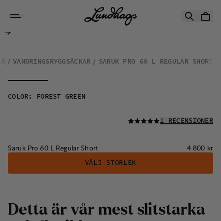
Hoppa till innehåll
Saruk Pro 60 L Regular Short
AR
VANDRINGSRYGGSÄCKAR
SARUK PRO 60 L REGULAR SHORT
COLOR
:
FOREST GREEN
LÄS ALLA
1 RECENSIONER
Pris:
Saruk Pro 60 L Regular Short
4 800 kr
VÄLJ STORLEK
Detta är vår mest slitstarka