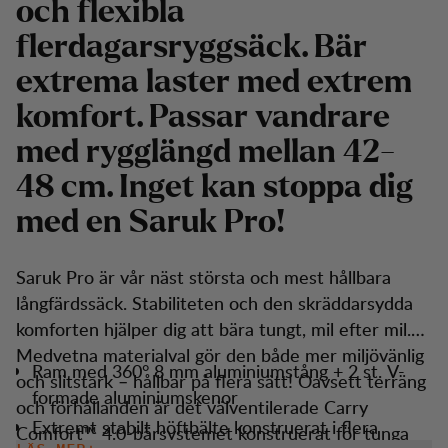
och flexibla
flerdagarsryggsäck. Bär
extrema laster med extrem
komfort. Passar vandrare
med rygglängd mellan 42-
48 cm. Inget kan stoppa dig
med en Saruk Pro!
Saruk Pro är vår näst största och mest hållbara
långfärdssäck. Stabiliteten och den skräddarsydda
komforten hjälper dig att bära tungt, mil efter mil.
Medvetna materialval gör den både mer miljövänlig
Ram med 360° 8 mm aluminiumstång + 2 st. V-
och slitstark – hållbar på flera sätt! Oavsett terräng
formade aluminiumskenor
och förhållanden är det välventilerade Carry
Extremt stabilt höftbälte konstruerat i flera
Comfort™ 4.0-bärsystemet konstruerat för tunga