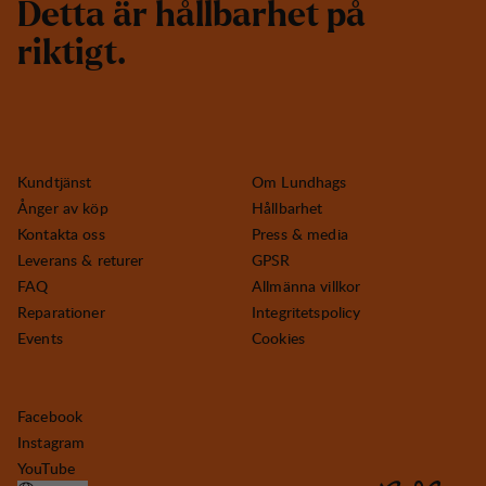
D
e
t
t
a
ä
r
h
å
l
l
b
a
r
h
e
t
p
å
r
i
k
t
i
g
t
.
Kundtjänst
Om Lundhags
Ånger av köp
Hållbarhet
Kontakta oss
Press & media
Leverans & returer
GPSR
FAQ
Allmänna villkor
Reparationer
Integritetspolicy
Events
Cookies
Facebook
Instagram
YouTube