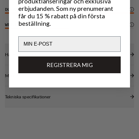
produktlanseringar och exklusiva
ryggsäcken
erbjudanden. Som ny prenumerant
DURABILITY
6
/6
Invändig säkerhetsficka med dragkedja och
får du 15 % rabatt på din första
nyckelkrok
beställning.
WEIGHT
3
/6
Ficka för vätskesystem och öppning för slang.
Email
Hållbarhetsegenskaper
REGISTRERA MIG
Material
Tekniska specifikationer