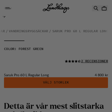
Hoppa till innehåll
Saruk Pro 60 L Regular Long
KAR
VANDRINGSRYGGSÄCKAR
SARUK PRO 60 L REGULAR LONG
COLOR
:
FOREST GREEN
LÄS ALLA
2 RECENSIONER
Pris:
Saruk Pro 60 L Regular Long
4 800 kr
VÄLJ STORLEK
Detta är vår mest slitstarka