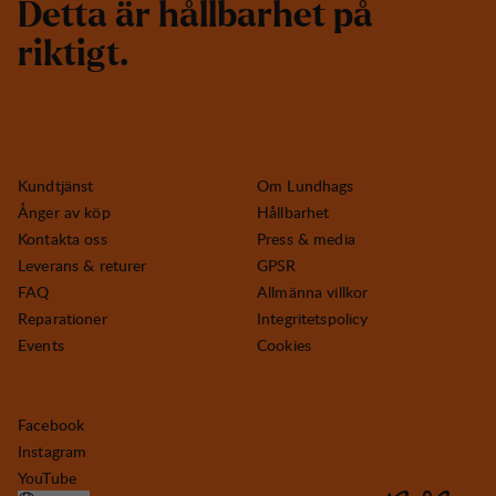
D
e
t
t
a
ä
r
h
å
l
l
b
a
r
h
e
t
p
å
r
i
k
t
i
g
t
.
Kundtjänst
Om Lundhags
Ånger av köp
Hållbarhet
Kontakta oss
Press & media
Leverans & returer
GPSR
FAQ
Allmänna villkor
Reparationer
Integritetspolicy
Events
Cookies
Facebook
Instagram
YouTube