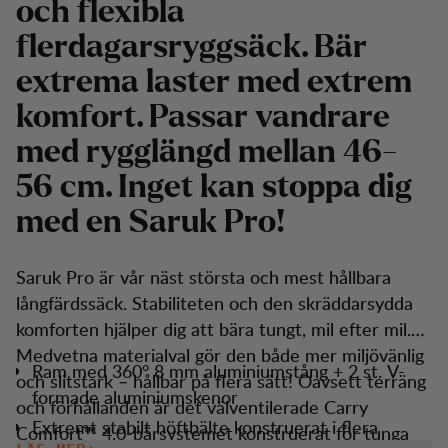
och flexibla
flerdagarsryggsäck. Bär
extrema laster med extrem
komfort. Passar vandrare
med rygglängd mellan 46-
56 cm. Inget kan stoppa dig
med en Saruk Pro!
Saruk Pro är vår näst största och mest hållbara
långfärdssäck. Stabiliteten och den skräddarsydda
komforten hjälper dig att bära tungt, mil efter mil.
Medvetna materialval gör den både mer miljövänlig
Ram med 360° 8 mm aluminiumstång + 2 st. V-
och slitstark – hållbar på flera sätt! Oavsett terräng
formade aluminiumskenor
och förhållanden är det välventilerade Carry
Extremt stabilt höftbälte konstruerat i flera
Comfort™ 4.0-bärsystemet konstruerat för tunga