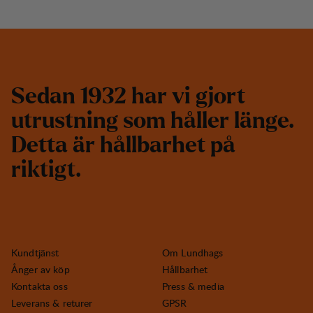
S
e
d
a
n
1
9
3
2
h
a
r
v
i
g
j
o
r
t
u
t
r
u
s
t
n
i
n
g
s
o
m
h
å
l
l
e
r
l
ä
n
g
e
.
D
e
t
t
a
ä
r
h
å
l
l
b
a
r
h
e
t
p
å
r
i
k
t
i
g
t
.
Kundtjänst
Om Lundhags
Ånger av köp
Hållbarhet
Kontakta oss
Press & media
Leverans & returer
GPSR