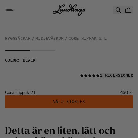
Hoppa till innehåll
Core Hippak 2 L
RYGGSÄCKAR
MIDJEVÄSKOR
CORE HIPPAK 2 L
COLOR
:
BLACK
LÄS ALLA
1 RECENSIONER
Pris:
Core Hippak 2 L
450 kr
VÄLJ STORLEK
Detta är en liten, lätt och