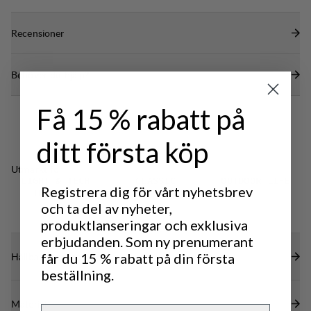
Huvudfack med nyckelkrok
Recensioner
25 mm midjeband med vingar i huvudmaterial för
ökad komfort
Behöver du hjälp?
Få 15 % rabatt på
ditt första köp
Utmärkt för
LIGHT & TECH
CLASSIC
OUTDOOR LIFE
Registrera dig för vårt nyhetsbrev
TREKKING
TREKKING
och ta del av nyheter,
produktlanseringar och exklusiva
erbjudanden. Som ny prenumerant
Hållbarhetsegenskaper
får du 15 % rabatt på din första
beställning.
Material
Email