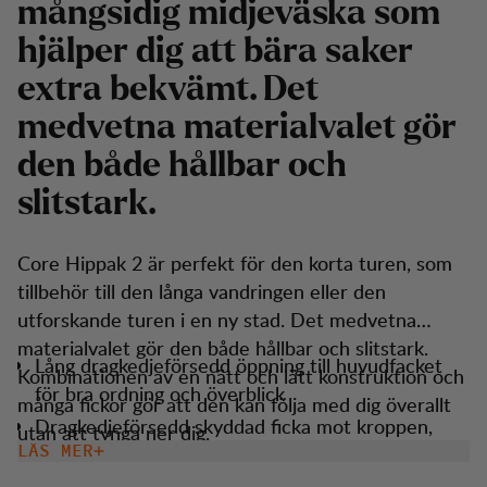
mångsidig midjeväska som
hjälper dig att bära saker
extra bekvämt. Det
medvetna materialvalet gör
den både hållbar och
slitstark.
Core Hippak 2 är perfekt för den korta turen, som
tillbehör till den långa vandringen eller den
utforskande turen i en ny stad. Det medvetna
materialvalet gör den både hållbar och slitstark.
Lång dragkedjeförsedd öppning till huvudfacket
Kombinationen av en nätt och lätt konstruktion och
för bra ordning och överblick
många fickor gör att den kan följa med dig överallt
Dragkedjeförsedd skyddad ficka mot kroppen,
utan att tynga ner dig.
perfekt för värdesaker
LÄS MER
Ficka med dragkedja fram