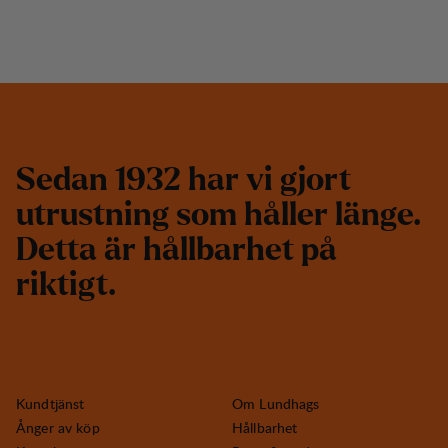
S
e
d
a
n
1
9
3
2
h
a
r
v
i
g
j
o
r
t
u
t
r
u
s
t
n
i
n
g
s
o
m
h
å
l
l
e
r
l
ä
n
g
e
.
D
e
t
t
a
ä
r
h
å
l
l
b
a
r
h
e
t
p
å
r
i
k
t
i
g
t
.
Kundtjänst
Om Lundhags
Ånger av köp
Hållbarhet