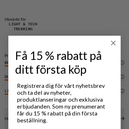
Justerbar midja med elastisk kardborre som ger
både komfort och optimal passform.
Utmärkt för
Kil i grenen som ger extra bra rörelsefrihet.
LIGHT & TECH
TREKKING
Benslutet justeras med elastisk dragsko för ökad
flexibilitet.
DWR-behandling (100% PFAS-fri) som avvisar
Få 15 % rabatt på
vatten och smuts.
Prestanda
BREATHABILITY
5
/6
ditt första köp
DURABILITY
4
/6
Registrera dig för vårt nyhetsbrev
LIGHTWEIGHT
och ta del av nyheter,
5
/6
produktlanseringar och exklusiva
erbjudanden. Som ny prenumerant
får du 15 % rabatt på din första
Hållbarhetsegenskaper
beställning.