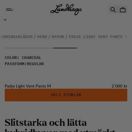
Hoppa till innehåll
Padje Light Vent Pants M
ANDRINGSKLÄDER
HERR
BYXOR
PADJE LIGHT VENT PANTS M
COLOR
:
CHARCOAL
PASSFORM
:
REGULAR
Pris:
Padje Light Vent Pants M
2 000 kr
VÄLJ STORLEK
S
l
i
t
s
t
a
r
k
a
o
c
h
l
ä
t
t
a