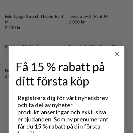
Fulu Cargo Stretch Hybrid Pant
Tived Zip-off Pant M
Pris:
M
2 000 kr
Pris:
2 200 kr
30%
REA
:
Makke Lt Ms Pant
Padje Light Vent Pants M
Originalpris:
Reapris
:
Pris:
1 900 kr
1 330 kr
2 000 kr
Få 15 % rabatt på
Padje Light Vent Pants M
Pris:
2 000 kr
ditt första köp
Registrera dig för vårt nyhetsbrev
och ta del av nyheter,
produktlanseringar och exklusiva
erbjudanden. Som ny prenumerant
får du 15 % rabatt på din första