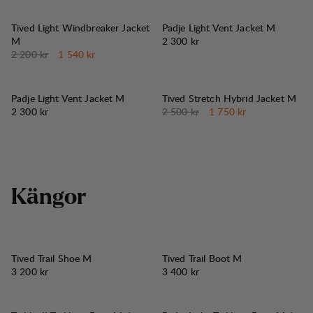
30%
REA
:
Tived Light Windbreaker Jacket
Padje Light Vent Jacket M
Pris:
M
2 300 kr
Originalpris:
Reapris
:
2 200 kr
1 540 kr
30%
REA
:
Padje Light Vent Jacket M
Tived Stretch Hybrid Jacket M
Pris:
Originalpris:
Reapris
:
2 300 kr
2 500 kr
1 750 kr
K
ä
n
g
o
r
Tived Trail Shoe M
Tived Trail Boot M
Pris:
Pris:
3 200 kr
3 400 kr