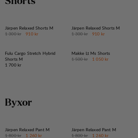
S
h
o
r
t
s
30%
30%
REA
:
REA
:
Järpen Relaxed Shorts M
Järpen Relaxed Shorts M
Originalpris:
Reapris
:
Originalpris:
Reapris
:
1 300 kr
910 kr
1 300 kr
910 kr
30%
REA
:
Fulu Cargo Stretch Hybrid
Makke Lt Ms Shorts
Originalpris:
Reapris
:
Shorts M
1 500 kr
1 050 kr
Pris:
1 700 kr
B
y
x
o
r
30%
30%
REA
:
REA
:
Järpen Relaxed Pant M
Järpen Relaxed Pant M
Originalpris:
Reapris
:
Originalpris:
Reapris
:
1 800 kr
1 260 kr
1 800 kr
1 260 kr