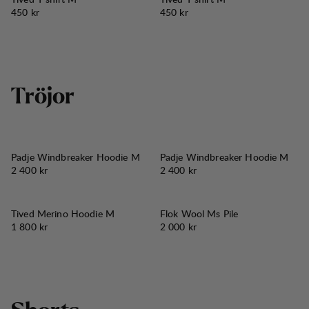
Pris:
Pris:
450 kr
450 kr
T
r
ö
j
o
r
Padje Windbreaker Hoodie M
Padje Windbreaker Hoodie M
Pris:
Pris:
2 400 kr
2 400 kr
Tived Merino Hoodie M
Flok Wool Ms Pile
Pris:
Pris:
1 800 kr
2 000 kr