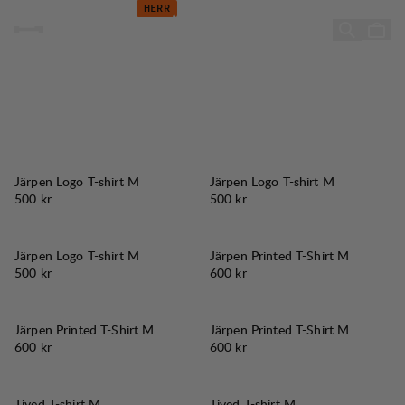
Kampanj - Sommarens favoriter - Herr
Hoppa till innehåll
HERR
Sommarens favoriter
Järpen Logo T-shirt M
Järpen Logo T-shirt M
Pris:
Pris:
500 kr
500 kr
Järpen Logo T-shirt M
Järpen Printed T-Shirt M
Pris:
Pris:
500 kr
600 kr
Järpen Printed T-Shirt M
Järpen Printed T-Shirt M
Pris:
Pris:
600 kr
600 kr
Tived T-shirt M
Tived T-shirt M