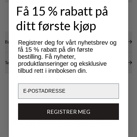
Få 15 % rabatt på
ditt første kjøp
Bærekraftsegenskaper
Registrer deg for vårt nyhetsbrev og
få 15 % rabatt på din første
bestilling. Få nyheter,
Tekniske spesifikasjoner
produktlanseringer og eksklusive
tilbud rett i innboksen din.
Email
REGISTRER MEG
D
u
v
i
l
k
a
n
s
k
j
e
o
g
s
å
l
i
k
e