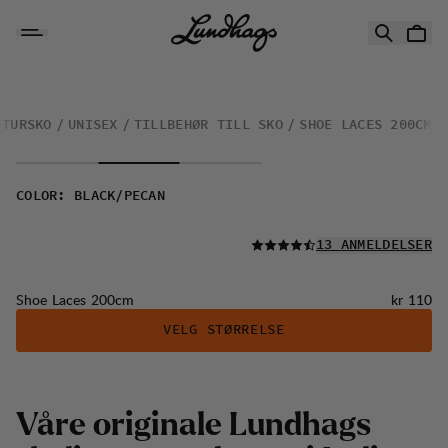
Hopp til innhold
Shoe Laces 200cm
TURSKO
UNISEX
TILLBEHØR TILL SKO
SHOE LACES 200CM
COLOR
:
BLACK/PECAN
LES ALLE
13 ANMELDELSER
Pris:
Shoe Laces 200cm
kr 110
VELG STØRRELSE
V
å
r
e
o
r
i
g
i
n
a
l
e
L
u
n
d
h
a
g
s