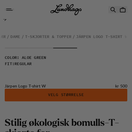
Hopp til innhold
Järpen Logo T-shirt W
LÆR
DAME
T-SKJORTER & TOPPER
JÄRPEN LOGO T-SHIRT W
COLOR
:
ALOE GREEN
FIT
:
REGULAR
Pris:
Järpen Logo T-shirt W
kr 500
VELG STØRRELSE
S
t
i
l
i
g
ø
k
o
l
o
g
i
s
k
b
o
m
u
l
l
s
-
T
-