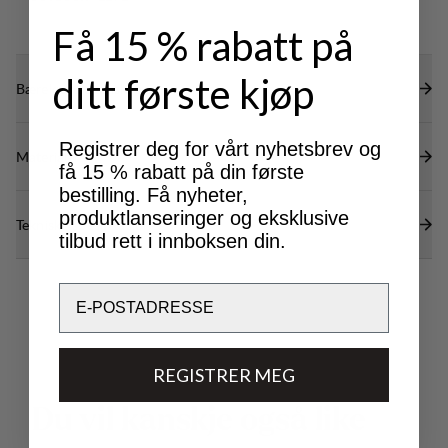
Få 15 % rabatt på
ditt første kjøp
Bærekraftsegenskaper
Registrer deg for vårt nyhetsbrev og
Materialer
få 15 % rabatt på din første
bestilling. Få nyheter,
produktlanseringer og eksklusive
Tekniske spesifikasjoner
tilbud rett i innboksen din.
Email
REGISTRER MEG
D
u
v
i
l
k
a
n
s
k
j
e
o
g
s
å
l
i
k
e