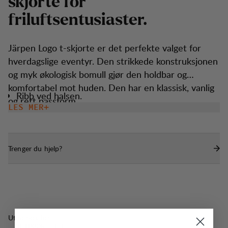
s
k
j
o
r
t
e
f
o
r
f
r
i
l
u
f
t
s
e
n
t
u
s
i
a
s
t
e
r
.
Järpen Logo t-skjorte er det perfekte valget for
hverdagslige eventyr. Den strikkede konstruksjonen
og myk økologisk bomull gjør den holdbar og
komfortabel mot huden. Den har en klassisk, vanlig
Ribb ved halsen.
og rett passform.
LES MER
Trenger du hjelp?
Utmerket for
OUTDOOR LIFE