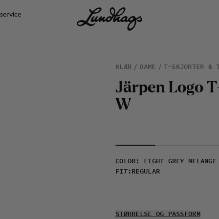
service
KLÆR
DAME
T-SKJORTER & 
J
ä
r
p
e
n
L
o
g
o
T
W
COLOR
:
LIGHT GREY MELANGE
FIT
:
REGULAR
STØRRELSE OG PASSFORM