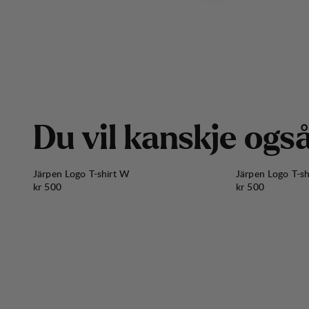
D
u
v
i
l
k
a
n
s
k
j
e
o
g
s
Järpen Logo T-shirt W
Järpen Logo T-s
Pris:
Pris:
kr 500
kr 500