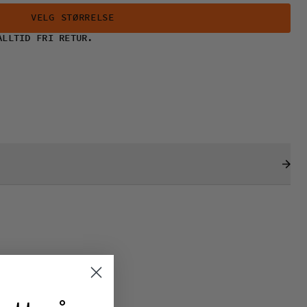
VELG STØRRELSE
ALLTID FRI RETUR.