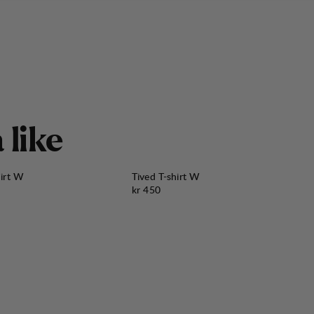
å
l
i
k
e
hirt W
Tived T-shirt W
Pris:
kr 450