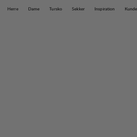
Hopp til innhold
Herre
Dame
Tursko
Sekker
Inspiration
Kunde
Järpen Logo T-shirt W