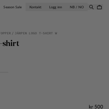
ÅPNE VELG LA
Season Sale
Kontakt
Logg inn
NB / NO
TOPPER
JÄRPEN LOGO T-SHIRT W
-
s
h
i
r
t
Pris:
kr 500