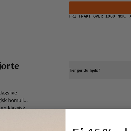
FRI FRAKT OVER 1000 NOK. 
j
o
r
t
e
Trenger du hjelp?
dagslige
isk bomull
en klassisk,