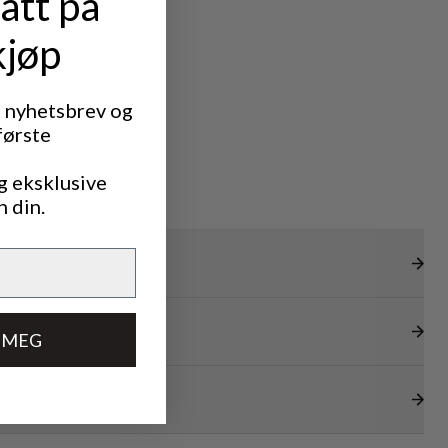
att på
kjøp
t nyhetsbrev og
første
g eksklusive
n din.
 MEG