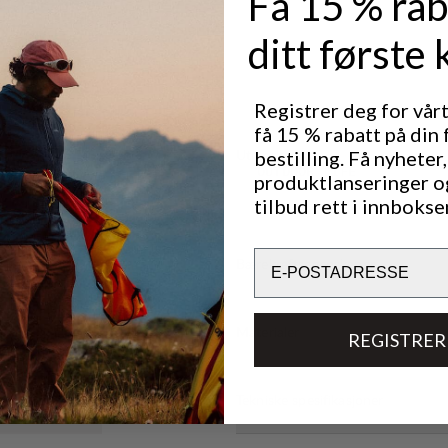
Få 15 % rab
ditt første 
Registrer deg for vår
få 15 % rabatt på din 
Utmerket for
bestilling. Få nyheter,
OUTDOOR LIFE
produktlanseringer o
tilbud rett i innbokse
Email
Bærekraftsegenskaper
Materialer
REGISTRER
Tekniske spesifikasjoner