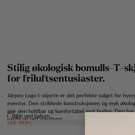
S
t
i
l
i
g
ø
k
o
l
o
g
i
s
k
b
o
m
u
l
l
s
-
T
-
s
k
f
o
r
f
r
i
l
u
f
t
s
e
n
t
u
s
i
a
s
t
e
r
.
Järpen Logo t-skjorte er det perfekte valget for hver
eventyr. Den strikkede konstruksjonen og myk økolog
gjør den holdbar og komfortabel mot huden. Den har 
Ribb ved halsen.
vanlig og rett passform.
LES MER