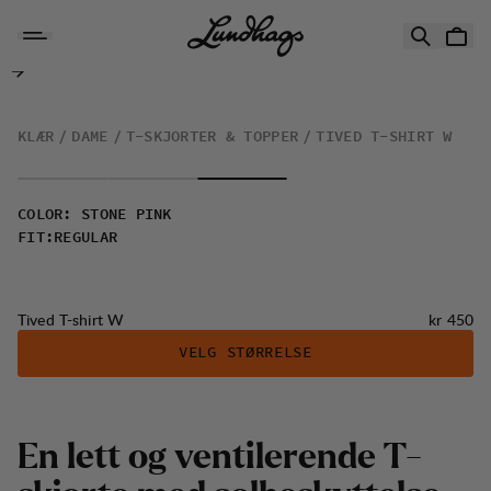
Hopp til innhold
Tived T-shirt W
KLÆR
DAME
T-SKJORTER & TOPPER
TIVED T-SHIRT W
COLOR
:
STONE PINK
FIT
:
REGULAR
Pris:
Tived T-shirt W
kr 450
VELG STØRRELSE
E
n
l
e
t
t
o
g
v
e
n
t
i
l
e
r
e
n
d
e
T
-