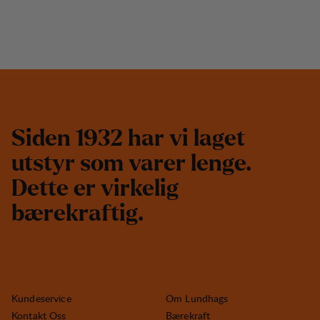
S
i
d
e
n
1
9
3
2
h
a
r
v
i
l
a
g
e
t
u
t
s
t
y
r
s
o
m
v
a
r
e
r
l
e
n
g
e
.
D
e
t
t
e
e
r
v
i
r
k
e
l
i
g
b
æ
r
e
k
r
a
f
t
i
g
.
Kundeservice
Om Lundhags
Kontakt Oss
Bærekraft