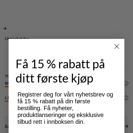
Utmerket for
LIGHT & TECH
OUTDOOR LIFE
TREKKING
Få 15 % rabatt på
ditt første kjøp
Ytelse
BREATHABILITY
5
/6
Registrer deg for vårt nyhetsbrev og
LIGHTWEIGHT
5
/6
få 15 % rabatt på din første
bestilling. Få nyheter,
produktlanseringer og eksklusive
tilbud rett i innboksen din.
Bærekraftsegenskaper