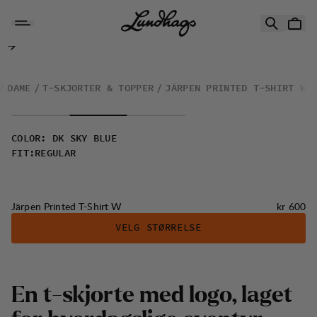
Hopp til innhold
Järpen Printed T-Shirt W
DAME
T-SKJORTER & TOPPER
JÄRPEN PRINTED T-SHIRT W
COLOR
:
DK SKY BLUE
FIT
:
REGULAR
Pris:
Järpen Printed T-Shirt W
kr 600
VELG STØRRELSE
E
n
t
-
s
k
j
o
r
t
e
m
e
d
l
o
g
o
,
l
a
g
e
t