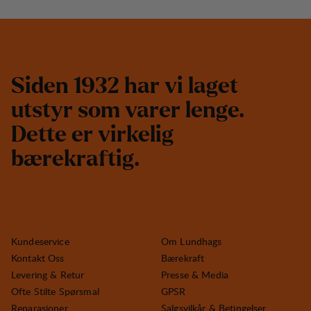
S
i
d
e
n
1
9
3
2
h
a
r
v
i
l
a
g
e
t
u
t
s
t
y
r
s
o
m
v
a
r
e
r
l
e
n
g
e
.
D
e
t
t
e
e
r
v
i
r
k
e
l
i
g
b
æ
r
e
k
r
a
f
t
i
g
.
Kundeservice
Om Lundhags
Kontakt Oss
Bærekraft
Levering & Retur
Presse & Media
Ofte Stilte Spørsmal
GPSR
Reparasjoner
Salgsvilkår & Betingelser