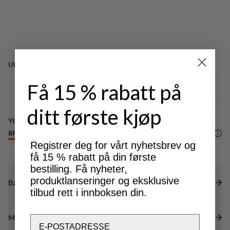
Ribbestrikket halsutringning.
Utmerket for
OUTDOOR LIFE
Få 15 % rabatt på
ditt første kjøp
Ytelse
BREATHABILITY
4
/6
Registrer deg for vårt nyhetsbrev og
få 15 % rabatt på din første
bestilling. Få nyheter,
produktlanseringer og eksklusive
Bærekraftsegenskaper
tilbud rett i innboksen din.
Materialer
Email