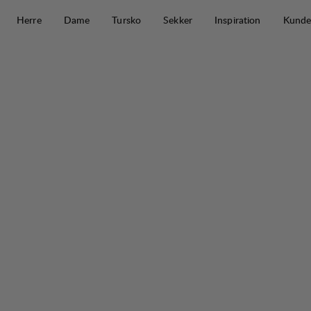
Hopp til innhold
Herre
Dame
Tursko
Sekker
Inspiration
Kunde
Järpen Printed T-Shirt W