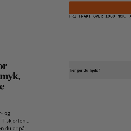
FRI FRAKT OVER 1000 NOK. 
o
r
Trenger du hjelp?
m
y
k
,
e
r- og
 T-skjorten
en du er på