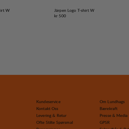
hirt W
Järpen Logo T-shirt W
Pris:
kr 500
Kundeservice
Om Lundhags
Kontakt Oss
Bærekraft
Levering & Retur
Presse & Media
Ofte Stilte Spørsmal
GPSR