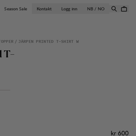
ÅPNE VELG LA
Season Sale
Kontakt
Logg inn
NB / NO
TOPPER
JÄRPEN PRINTED T-SHIRT W
d
T
-
Pris:
kr 600