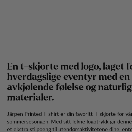
E
n
t
-
s
k
j
o
r
t
e
m
e
d
l
o
g
o
,
l
a
g
e
t
f
h
v
e
r
d
a
g
s
l
i
g
e
e
v
e
n
t
y
r
m
e
d
e
n
a
v
k
j
ø
l
e
n
d
e
f
ø
l
e
l
s
e
o
g
n
a
t
u
r
l
i
g
m
a
t
e
r
i
a
l
e
r
.
Järpen Printed T-shirt er din favoritt-T-skjorte for vå
sommersesongen. Med sitt lekne logotrykk gir denne
et ekstra stilpoeng til utendørsaktivitetene dine, ent