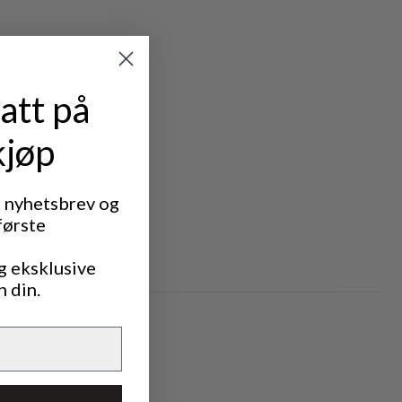
att på
kjøp
t nyhetsbrev og
første
g eksklusive
n din.