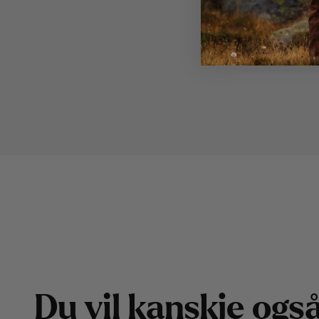
D
u
v
i
l
k
a
n
s
k
j
e
o
g
s