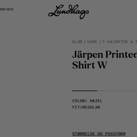
service
KLÆR
DAME
T-SKJORTER & 
J
ä
r
p
e
n
P
r
i
n
t
e
S
h
i
r
t
W
COLOR
:
HAZEL
FIT
:
REGULAR
STØRRELSE OG PASSFORM