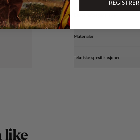
REGISTRER
Bærekraftsegenskaper
Materialer
Tekniske spesifikasjoner
å
l
i
k
e