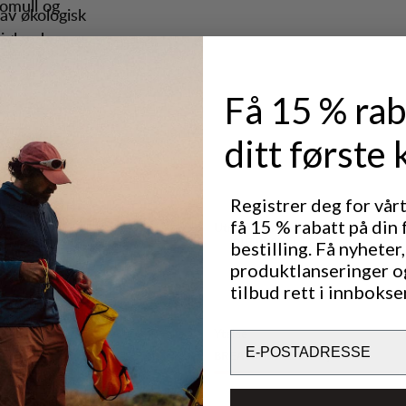
omull og
 av økologisk
kjølende
en – perfekt
r fit-
 materialene
Få 15 % rab
 enkelt
ditt første 
Registrer deg for vår
få 15 % rabatt på din 
Utmerket for
OUTDOOR LIFE
bestilling. Få nyheter,
produktlanseringer o
tilbud rett i innbokse
Ytelse
Email
BREATHABILITY
4
/6