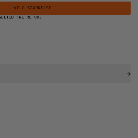
VELG STØRRELSE
ALLTID FRI RETUR.