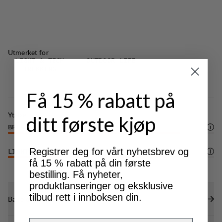
Utmerket for
LIGHT & TECH
OUTDOOR LIFE
TREKKING
Få 15 % rabatt på
Ytelse
ditt første kjøp
BREATHABILITY
5
/6
Registrer deg for vårt nyhetsbrev og
LIGHTWEIGHT
5
/6
få 15 % rabatt på din første
bestilling. Få nyheter,
produktlanseringer og eksklusive
tilbud rett i innboksen din.
Bærekraftsegenskaper
Email