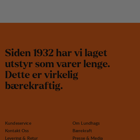
S
i
d
e
n
1
9
3
2
h
a
r
v
i
l
a
g
e
t
u
t
s
t
y
r
s
o
m
v
a
r
e
r
l
e
n
g
e
.
D
e
t
t
e
e
r
v
i
r
k
e
l
i
g
b
æ
r
e
k
r
a
f
t
i
g
.
Kundeservice
Om Lundhags
Kontakt Oss
Bærekraft
Levering & Retur
Presse & Media