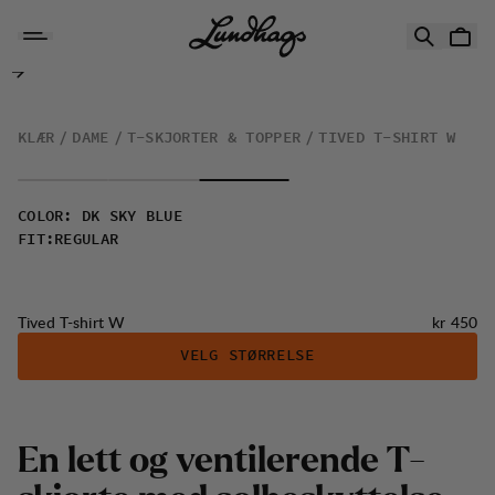
Hopp til innhold
Tived T-shirt W
KLÆR
DAME
T-SKJORTER & TOPPER
TIVED T-SHIRT W
COLOR
:
DK SKY BLUE
FIT
:
REGULAR
Pris:
Tived T-shirt W
kr 450
VELG STØRRELSE
E
n
l
e
t
t
o
g
v
e
n
t
i
l
e
r
e
n
d
e
T
-