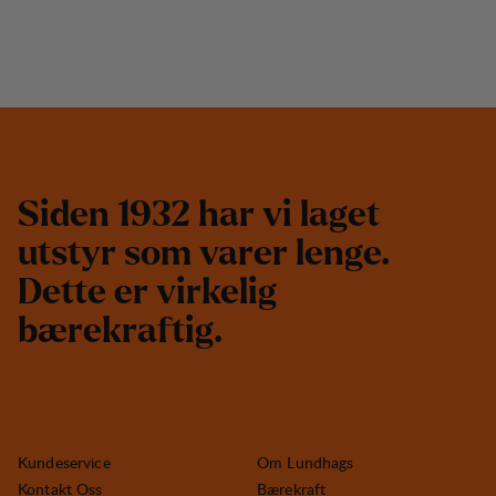
S
i
d
e
n
1
9
3
2
h
a
r
v
i
l
a
g
e
t
u
t
s
t
y
r
s
o
m
v
a
r
e
r
l
e
n
g
e
.
D
e
t
t
e
e
r
v
i
r
k
e
l
i
g
b
æ
r
e
k
r
a
f
t
i
g
.
Kundeservice
Om Lundhags
Kontakt Oss
Bærekraft