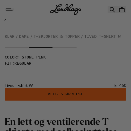
Hopp til innhold
Tived T-shirt W
KLÆR
DAME
T-SKJORTER & TOPPER
TIVED T-SHIRT W
COLOR
:
STONE PINK
FIT
:
REGULAR
Pris:
Tived T-shirt W
kr 450
VELG STØRRELSE
E
n
l
e
t
t
o
g
v
e
n
t
i
l
e
r
e
n
d
e
T
-