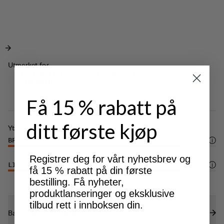
Utmerket for
LIGHT & TECH
OUTDOOR LIFE
TREKKING
Få 15 % rabatt på
ditt første kjøp
Ytelse
BREATHABILITY
5
/6
Registrer deg for vårt nyhetsbrev og
LIGHTWEIGHT
5
/6
få 15 % rabatt på din første
bestilling. Få nyheter,
produktlanseringer og eksklusive
tilbud rett i innboksen din.
Bærekraftsegenskaper