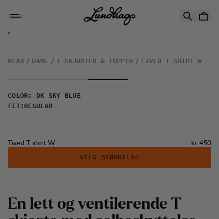
Hopp til innhold
Tived T-shirt W
KLÆR
DAME
T-SKJORTER & TOPPER
TIVED T-SHIRT W
COLOR
:
DK SKY BLUE
FIT
:
REGULAR
Pris:
Tived T-shirt W
kr 450
VELG STØRRELSE
E
n
l
e
t
t
o
g
v
e
n
t
i
l
e
r
e
n
d
e
T
-