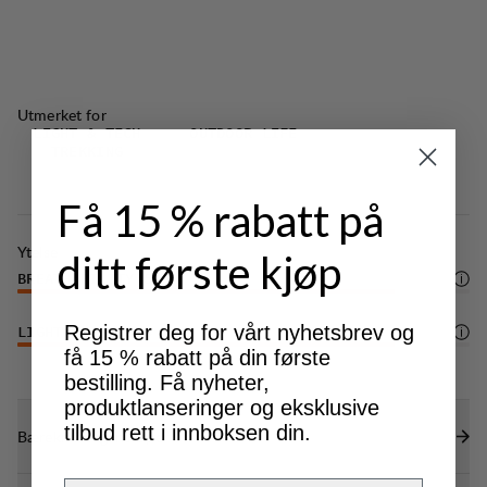
Utmerket for
LIGHT & TECH
OUTDOOR LIFE
TREKKING
Få 15 % rabatt på
Ytelse
ditt første kjøp
BREATHABILITY
5
/6
Registrer deg for vårt nyhetsbrev og
LIGHTWEIGHT
5
/6
få 15 % rabatt på din første
bestilling. Få nyheter,
produktlanseringer og eksklusive
tilbud rett i innboksen din.
Bærekraftsegenskaper
Email