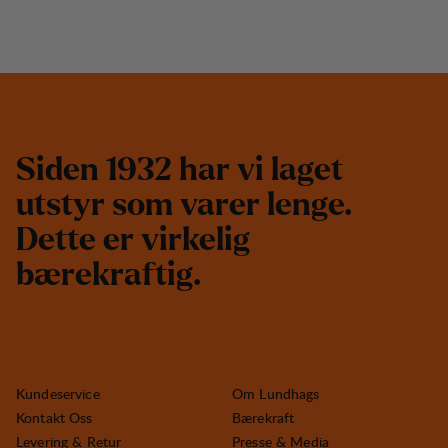
S
i
d
e
n
1
9
3
2
h
a
r
v
i
l
a
g
e
t
u
t
s
t
y
r
s
o
m
v
a
r
e
r
l
e
n
g
e
.
D
e
t
t
e
e
r
v
i
r
k
e
l
i
g
b
æ
r
e
k
r
a
f
t
i
g
.
Kundeservice
Om Lundhags
Kontakt Oss
Bærekraft
Levering & Retur
Presse & Media