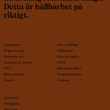
D
e
t
t
a
ä
r
h
å
l
l
b
a
r
h
e
t
p
å
r
i
k
t
i
g
t
.
Kundtjänst
Om Lundhags
Ånger av köp
Hållbarhet
Kontakta oss
Press & media
Leverans & returer
GPSR
FAQ
Allmänna villkor
Reparationer
Integritetspolicy
Events
Cookies
Facebook
Instagram
YouTube