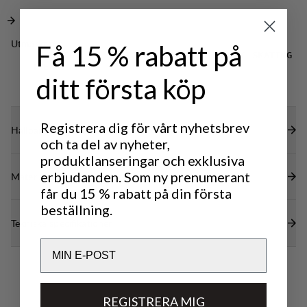
Utmärkt för
Få 15 % rabatt på
CLASSIC
LIGHT & TECH
NORDIC SKATING
TREKKING
TREKKING
ditt första köp
Registrera dig för vårt nyhetsbrev
Hållbarhetsegenskaper
och ta del av nyheter,
produktlanseringar och exklusiva
erbjudanden. Som ny prenumerant
Material
får du 15 % rabatt på din första
beställning.
Tekniska specifikationer
Email
REGISTRERA MIG