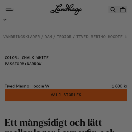
Hoppa till innehåll
Tived Merino Hoodie W
VANDRINGSKLÄDER
DAM
TRÖJOR
TIVED MERINO HOODIE W
COLOR
:
CHALK WHITE
PASSFORM
:
NARROW
Pris:
Tived Merino Hoodie W
1 800 kr
VÄLJ STORLEK
E
t
t
m
å
n
g
s
i
d
i
g
t
o
c
h
l
ä
t
t