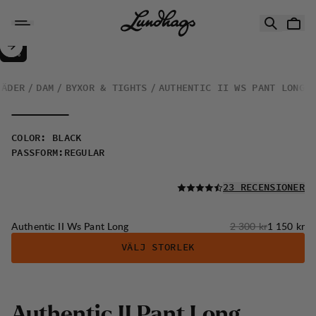
Hoppa till innehåll
Authentic II Ws Pant Long
50%
REA
:
LÄDER
DAM
BYXOR & TIGHTS
AUTHENTIC II WS PANT LONG
COLOR
:
BLACK
PASSFORM
:
REGULAR
LÄS ALLA
23 RECENSIONER
Originalpris:
Reapris
:
Authentic II Ws Pant Long
2 300 kr
1 150 kr
VÄLJ STORLEK
Authentic II Pant Long