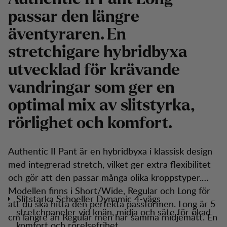
passar den längre
äventyraren. En
stretchigare hybridbyxa
utvecklad för krävande
vandringar som ger en
optimal mix av slitstyrka,
rörlighet och komfort.
Authentic II Pant är en hybridbyxa i klassisk design
med integrerad stretch, vilket ger extra flexibilitet
och gör att den passar många olika kroppstyper.
Modellen finns i Short/Wide, Regular och Long för
Slitstarka Schoeller Dynamic 4-vägs
att du ska hitta den perfekta passformen. Long är 5
stretchpaneler vid knän, midja och säte för ökad
cm längre än Regular men har samma midjemått. En
komfort och rörelsefrihet.