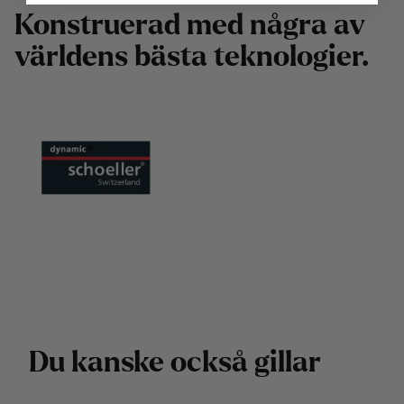
K
o
n
s
t
r
u
e
r
a
d
m
e
d
n
å
g
r
a
a
v
v
ä
r
l
d
e
n
s
b
ä
s
t
a
t
e
k
n
o
l
o
g
i
e
r
.
D
u
k
a
n
s
k
e
o
c
k
s
å
g
i
l
l
a
r