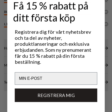
Få 15 % rabatt på
DURABILITY
5
/6
ditt första köp
LIGHTWEIGHT
3
/6
Registrera dig för vårt nyhetsbrev
och ta del av nyheter,
produktlanseringar och exklusiva
Hållbarhetsegenskaper
erbjudanden. Som ny prenumerant
får du 15 % rabatt på din första
beställning.
Material
Email
Tekniska specifikationer
REGISTRERA MIG