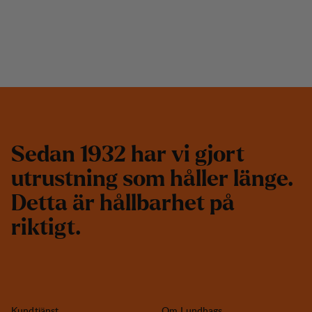
S
e
d
a
n
1
9
3
2
h
a
r
v
i
g
j
o
r
t
u
t
r
u
s
t
n
i
n
g
s
o
m
h
å
l
l
e
r
l
ä
n
g
e
.
D
e
t
t
a
ä
r
h
å
l
l
b
a
r
h
e
t
p
å
r
i
k
t
i
g
t
.
Kundtjänst
Om Lundhags