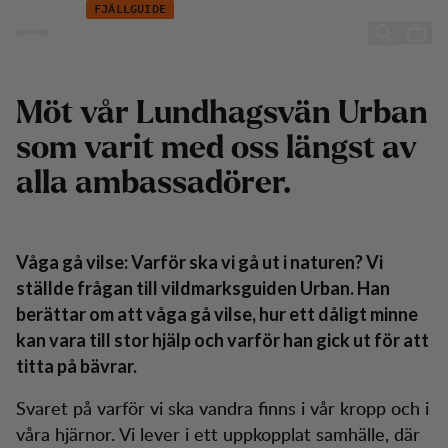
Urban Axelsson
Hoppa till innehåll
FJÄLLGUIDE
Urban Axelsson
Möt vår Lundhagsvän Urban
som varit med oss ​​längst av
alla ambassadörer.
Våga gå vilse: Varför ska vi gå ut i naturen? Vi
ställde frågan till vildmarksguiden Urban. Han
berättar om att våga gå vilse, hur ett dåligt minne
kan vara till stor hjälp och varför han gick ut för att
titta på bävrar.
Svaret på varför vi ska vandra finns i vår kropp och i
våra hjärnor. Vi lever i ett uppkopplat samhälle, där