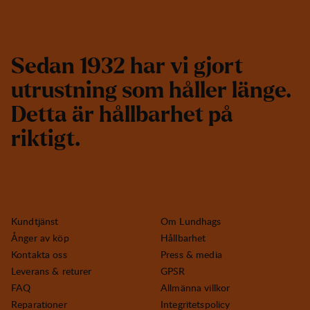
S
e
d
a
n
1
9
3
2
h
a
r
v
i
g
j
o
r
t
u
t
r
u
s
t
n
i
n
g
s
o
m
h
å
l
l
e
r
l
ä
n
g
e
.
D
e
t
t
a
ä
r
h
å
l
l
b
a
r
h
e
t
p
å
r
i
k
t
i
g
t
.
Kundtjänst
Om Lundhags
Ånger av köp
Hållbarhet
Kontakta oss
Press & media
Leverans & returer
GPSR
FAQ
Allmänna villkor
Reparationer
Integritetspolicy