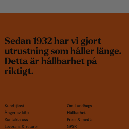
S
e
d
a
n
1
9
3
2
h
a
r
v
i
g
j
o
r
t
u
t
r
u
s
t
n
i
n
g
s
o
m
h
å
l
l
e
r
l
ä
n
g
e
.
D
e
t
t
a
ä
r
h
å
l
l
b
a
r
h
e
t
p
å
r
i
k
t
i
g
t
.
Kundtjänst
Om Lundhags
Ånger av köp
Hållbarhet
Kontakta oss
Press & media
Leverans & returer
GPSR