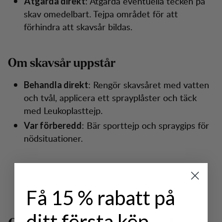
: Åtgärda eventuella tecken på
Åtgärda direkt
skav omedelbart. Tejpa området för att
förhindra att skavsår bildas.
Om skavsår uppstår
: Rengör skavsåret med vatten
Behandla direkt
och tvål, applicera ett sprayplåster och täck
med Leukoplasttejp.
: Bär sporttejp och spraygips för
Var förberedd
nödsituationer.
Få 15 % rabatt på
ditt första köp