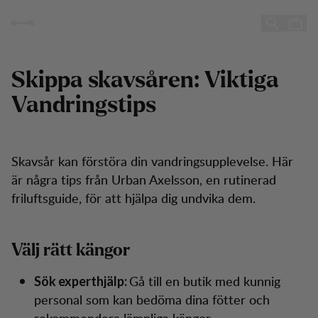
Skippa skavsåren
Skippa skavsåren
Hoppa till innehåll
Skippa skavsåren: Viktiga
Vandringstips
Skavsår kan förstöra din vandringsupplevelse. Här
är några tips från Urban Axelsson, en rutinerad
friluftsguide, för att hjälpa dig undvika dem.
Välj rätt kängor
Gå till en butik med kunnig
Sök experthjälp:
personal som kan bedöma dina fötter och
rekommendera lämpliga kängor.