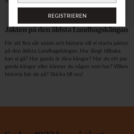
REGISTRERA MIG
REGISTRIEREN
Jakten på den äldsta Lundhagskängan
För att fira vår vision och historia vill vi starta jakten
på den äldsta Lundhagskängan. Hur långt tillbaka
kan vi gå? Hur gamla är dina kängor? Har du ett par
gamla kängor eller känner du någon som har? Vilken
historia bär de på? Skicka till oss!