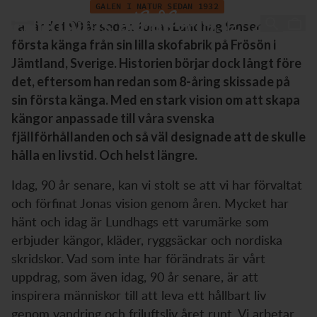
Lundhags 90 år - 1932-2022
Hoppa till innehåll
GALEN I NATUR SEDAN 1932
Lundhags 90 år - 1932-2022
I år är det 90 år sedan Jonas Lundhag lanserade sin
första känga från sin lilla skofabrik på Frösön i
Jämtland, Sverige. Historien börjar dock långt före
det, eftersom han redan som 8-åring skissade på
sin första känga. Med en stark vision om att skapa
kängor anpassade till våra svenska
fjällförhållanden och så väl designade att de skulle
hålla en livstid. Och helst längre.
Idag, 90 år senare, kan vi stolt se att vi har förvaltat
och förfinat Jonas vision genom åren. Mycket har
hänt och idag är Lundhags ett varumärke som
erbjuder kängor, kläder, ryggsäckar och nordiska
skridskor. Vad som inte har förändrats är vårt
uppdrag, som även idag, 90 år senare, är att
inspirera människor till att leva ett hållbart liv
genom vandring och friluftsliv året runt. Vi arbetar