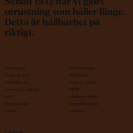
S
e
d
a
n
1
9
3
2
h
a
r
v
i
g
j
o
r
t
u
t
r
u
s
t
n
i
n
g
s
o
m
h
å
l
l
e
r
l
ä
n
g
e
.
D
e
t
t
a
ä
r
h
å
l
l
b
a
r
h
e
t
p
å
r
i
k
t
i
g
t
.
Kundtjänst
Om Lundhags
Ånger av köp
Hållbarhet
Kontakta oss
Press & media
Leverans & returer
GPSR
FAQ
Allmänna villkor
Reparationer
Integritetspolicy
Events
Cookies
Facebook