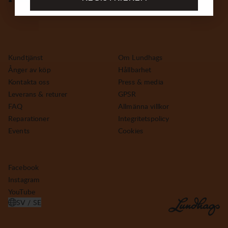
Kundtjänst
Om Lundhags
Ånger av köp
Hållbarhet
Kontakta oss
Press & media
Leverans & returer
GPSR
FAQ
Allmänna villkor
Reparationer
Integritetspolicy
Events
Cookies
Facebook
Instagram
YouTube
SV / SE
ÖPPNA VÄLJ LAND