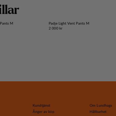
i
l
l
a
r
 Pants M
Padje Light Vent Pants M
Pris:
2 000 kr
Kundtjänst
Om Lundhags
Ånger av köp
Hållbarhet