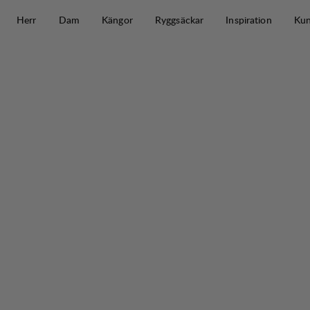
Hoppa till innehåll
Herr
Dam
Kängor
Ryggsäckar
Inspiration
Kun
Padje Light Vent Pants M