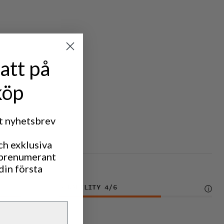
att på
köp
rt nyhetsbrev
ch exklusiva
 prenumerant
din första
DURABILITY
4
/6