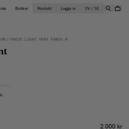
ÖPPNA VÄLJ L
Sale
Butiker
Kontakt
Logga in
SV / SE
XOR
PADJE LIGHT VENT PANTS M
n
t
AL
Pris:
2 000 kr