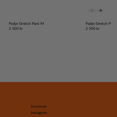
Padje Stretch Pant M
Padje Stretch Pan
Pris:
Pris:
2 500 kr
2 500 kr
Facebook
Instagram