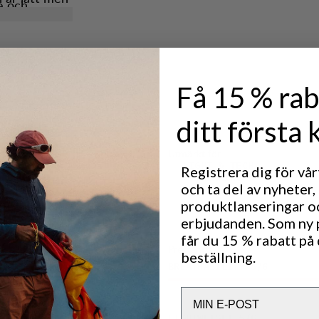
e och
 hela dagen.
panel.
r i varma
dragkedja.
h på insidan.
Få 15 % rab
åde komfort
ditt första 
Utmärkt för
ibilitet.
LIGHT & TECH
Registrera dig för vå
TREKKING
en och
och ta del av nyheter,
produktlanseringar o
erbjudanden. Som ny
får du 15 % rabatt på 
Prestanda
beställning.
BREATHABILITY
5
/6
Email
LIGHTWEIGHT
5
/6