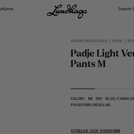
dtjänst
Season 
VANDRINGSKLÄDER
HERR
BY
P
a
d
j
e
L
i
g
h
t
V
e
P
a
n
t
s
M
COLOR
:
DK SKY BLUE/CHARCO
PASSFORM
:
REGULAR
STORLEK OCH PASSFORM