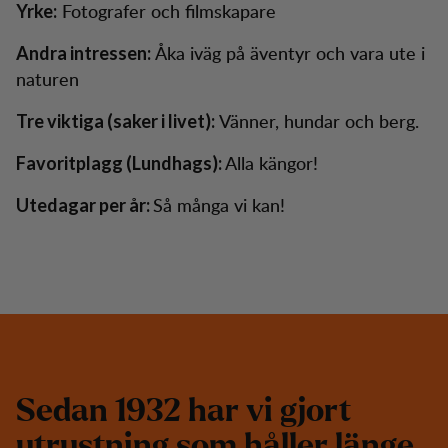
Fotografer och filmskapare
Yrke:
Åka iväg på äventyr och vara ute i
Andra intressen:
naturen
Vänner, hundar och berg.
Tre viktiga (saker i livet):
Alla kängor!
Favoritplagg (Lundhags):
Så många vi kan!
Utedagar per år:
S
e
d
a
n
1
9
3
2
h
a
r
v
i
g
j
o
r
t
u
t
r
u
s
t
n
i
n
g
s
o
m
h
å
l
l
e
r
l
ä
n
g
e
.