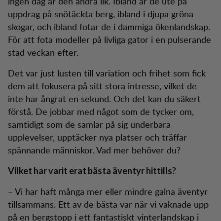
ingen dag är den andra lik. Ibland är de ute på
uppdrag på snötäckta berg, ibland i djupa gröna
skogar, och ibland fotar de i dammiga ökenlandskap.
För att fota modeller på livliga gator i en pulserande
stad veckan efter.
Det var just lusten till variation och frihet som fick
dem att fokusera på sitt stora intresse, vilket de
inte har ångrat en sekund. Och det kan du säkert
förstå. De jobbar med något som de tycker om,
samtidigt som de samlar på sig underbara
upplevelser, upptäcker nya platser och träffar
spännande människor. Vad mer behöver du?
Vilket har varit erat bästa äventyr hittills?
– Vi har haft många mer eller mindre galna äventyr
tillsammans. Ett av de bästa var när vi vaknade upp
på en bergstopp i ett fantastiskt vinterlandskap i