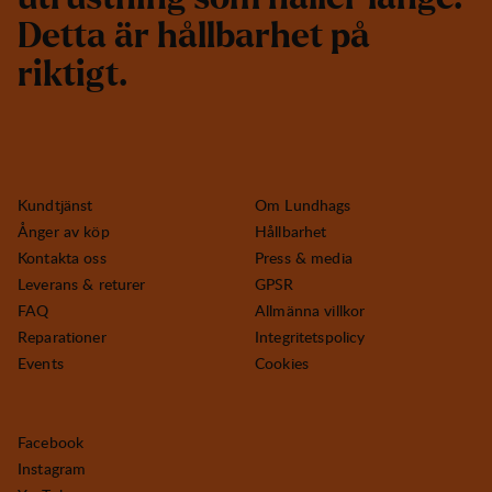
D
e
t
t
a
ä
r
h
å
l
l
b
a
r
h
e
t
p
å
r
i
k
t
i
g
t
.
Kundtjänst
Om Lundhags
Ånger av köp
Hållbarhet
Kontakta oss
Press & media
Leverans & returer
GPSR
FAQ
Allmänna villkor
Reparationer
Integritetspolicy
Events
Cookies
Facebook
Instagram