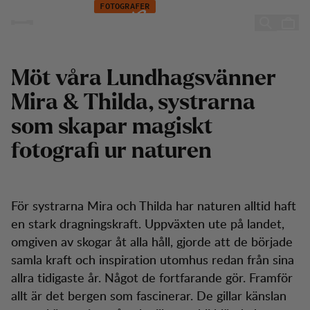
Mira & Thilda Berglind
Hoppa till innehåll
FOTOGRAFER
Mira & Thilda Berglind
Möt våra Lundhagsvänner
Mira & Thilda, systrarna
som skapar magiskt
fotografi ur naturen
För systrarna Mira och Thilda har naturen alltid haft
en stark dragningskraft. Uppväxten ute på landet,
omgiven av skogar åt alla håll, gjorde att de började
samla kraft och inspiration utomhus redan från sina
allra tidigaste år. Något de fortfarande gör. Framför
allt är det bergen som fascinerar. De gillar känslan