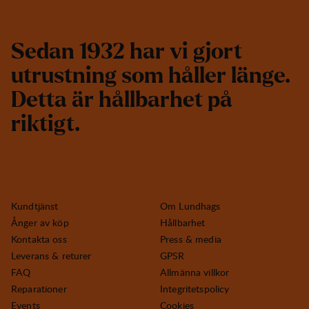
S
e
d
a
n
1
9
3
2
h
a
r
v
i
g
j
o
r
t
u
t
r
u
s
t
n
i
n
g
s
o
m
h
å
l
l
e
r
l
ä
n
g
e
.
D
e
t
t
a
ä
r
h
å
l
l
b
a
r
h
e
t
p
å
r
i
k
t
i
g
t
.
Kundtjänst
Om Lundhags
Ånger av köp
Hållbarhet
Kontakta oss
Press & media
Leverans & returer
GPSR
FAQ
Allmänna villkor
Reparationer
Integritetspolicy
Events
Cookies