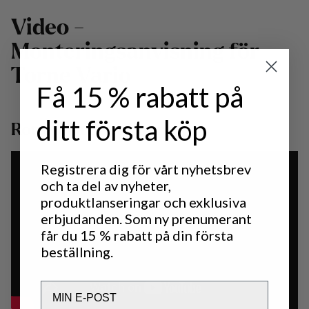
Video -
Monteringsanvisning för
Torne Vario
Få 15 % rabatt på
ditt första köp
Rottefella BackCountry
Registrera dig för vårt nyhetsbrev
och ta del av nyheter,
produktlanseringar och exklusiva
erbjudanden. Som ny prenumerant
får du 15 % rabatt på din första
beställning.
Email