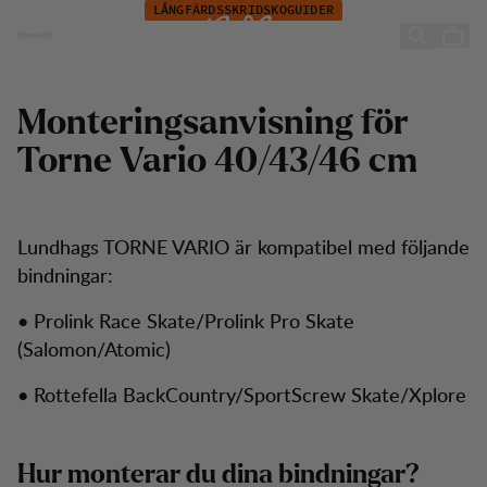
Monteringsanvisning för Torne Vario
Hoppa till innehåll
LÅNGFÄRDSSKRIDSKOGUIDER
Monteringsanvisning för
Torne Vario
Monteringsanvisning för
Torne Vario 40/43/46 cm
Lundhags TORNE VARIO är kompatibel med följande
bindningar:
• Prolink Race Skate/Prolink Pro Skate
(Salomon/Atomic)
• Rottefella BackCountry/SportScrew Skate/Xplore
Hur monterar du dina bindningar?