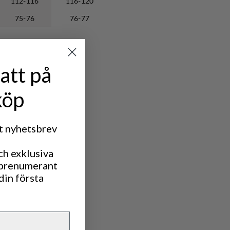
112-116
116-120
75-76
76-77
att på
köp
rt nyhetsbrev
ch exklusiva
 prenumerant
din första