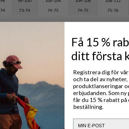
-96
96-100
100-104
104-108
108-112
-74
73-74
74-75
74-75
75-76
Få 15 % rab
ditt första 
Registrera dig för vå
och ta del av nyheter,
produktlanseringar o
erbjudanden. Som ny
får du 15 % rabatt på 
beställning.
Email