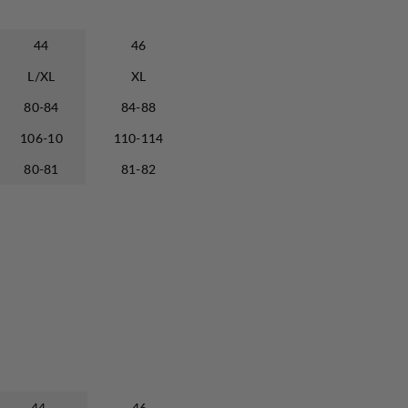
44
46
L/XL
XL
80-84
84-88
106-10
110-114
80-81
81-82
44
46