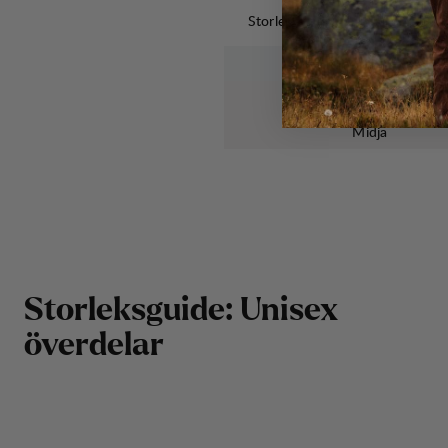
Storleksguide: Dam jackor, mella
Alfabetisk storlek
Bröst
Midja
Storleksguide: Unisex
överdelar