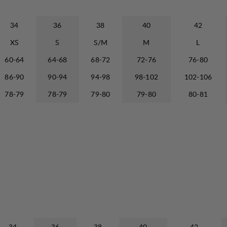
34
36
38
40
42
XS
S
S/M
M
L
60-64
64-68
68-72
72-76
76-80
86-90
90-94
94-98
98-102
102-106
78-79
78-79
79-80
79-80
80-81
34
36
38
40
42