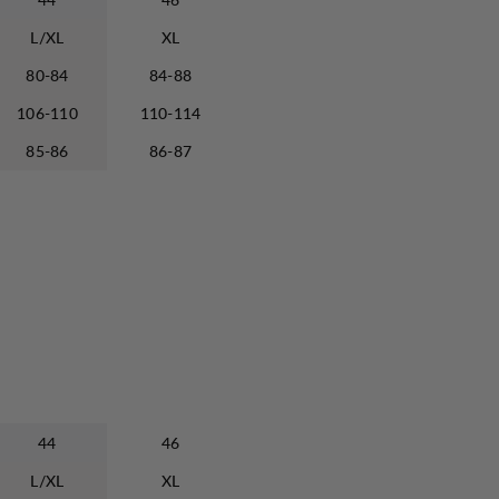
L/XL
XL
80-84
84-88
106-110
110-114
85-86
86-87
44
46
L/XL
XL