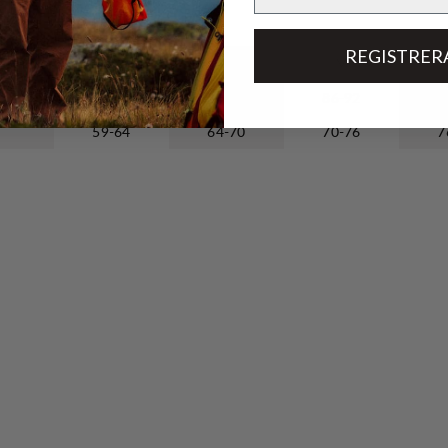
nlager, skjortor och tröjor
REGISTRER
XS
S
M
75-80
80-86
86-92
9
59-64
64-70
70-76
7