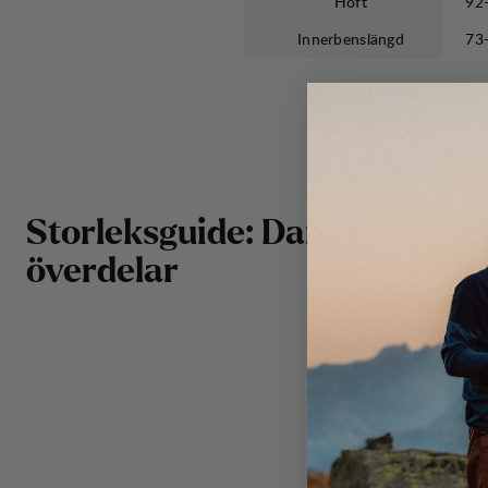
Höft
92
Innerbenslängd
73
Storleksguide: Dam
överdelar