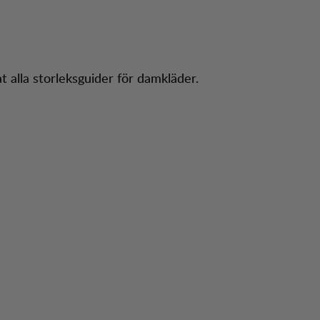
rleksguide Dam
dtjänst
Season 
t alla storleksguider för damkläder.