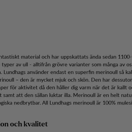
jupning: Merinoul
dtjänst
Season 
fantastiskt material och har uppskattats ända sedan 1100-
 typer av ull - alltifrån grövre varianter som många av o
a. Lundhags använder endast en superfin merinoull så kal
inoull – den är mycket mjuk och skön. Den har dessut
er för aktivitet då den håller dig varm när det är kallt o
 samt att den sällan luktar illa. Merinoull är en helt natur
ogiska nedbrytbar. All Lundhags merinoull är 100% mulesi
on och kvalitet