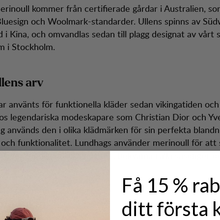
rinoull kommer från certifierade gårdar i Australien, som
luesign och Woolmark-standarder. Ullens spinns av Süd
 i Kina, och omvandlas sedan till plagg designat av vårt
m i Stockholm.
lens arv
ar använts för funktionella kläder sedan vikingatiden och 
hos legendariska modeskapare som Christian Dior och Yv
ag används den i olika klädmärken för sin perfekta blandn
il och funktionalitet. Lundhags använder merinoull för att
läder för alla möjliga äventyr, bekväma i alla säsonger o
landen.
Få 15 % rab
ditt första 
nta fakta