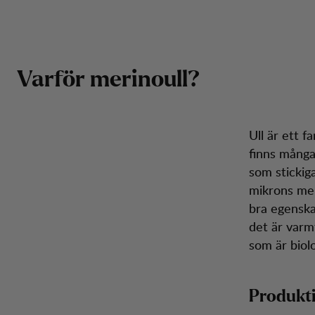
Förd
Fördjupning: Merinoull
Hoppa till innehåll
Herr
Dam
Kängor
Ryggsäckar
Inspiration
Kun
Varför merinoull?
Ull är ett 
finns många
som stickig
mikrons mer
bra egenskap
det är varmt
som är biol
Produkti