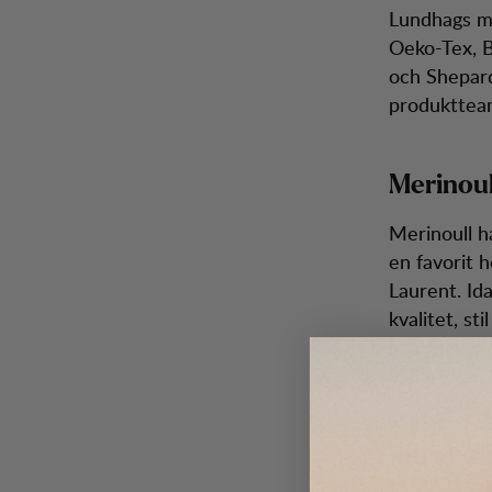
Lundhags me
Oeko-Tex, B
och Shepard
produkttea
Merinoul
Merinoull h
en favorit 
Laurent. Id
kvalitet, st
mångsidiga k
väderförhål
Intressa