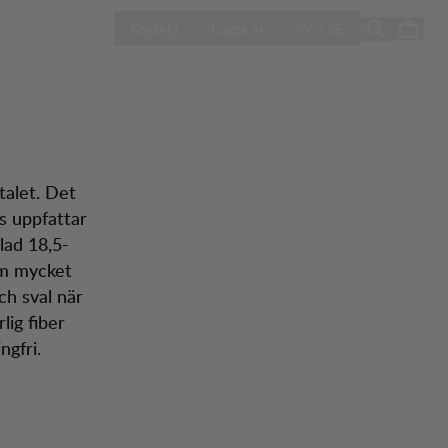
l
ÖPPNA VÄLJ L
Sale
Butiker
Kontakt
Logga in
SV / SE
talet. Det
ss uppfattar
lad 18,5-
om mycket
ch sval när
lig fiber
ngfri.