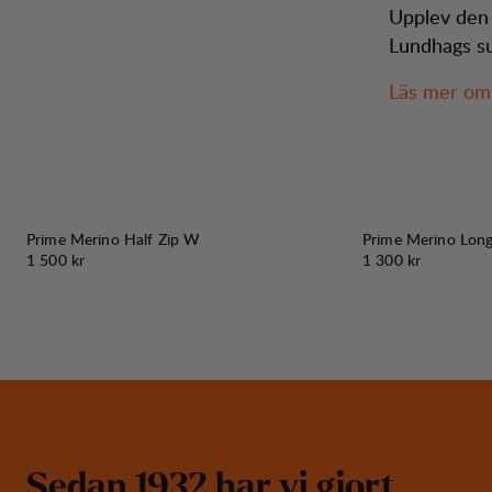
Upplev den 
Lundhags su
Läs mer om 
Prime Merino Half Zip W
Prime Merino Lon
Pris:
Pris:
1 500 kr
1 300 kr
S
e
d
a
n
1
9
3
2
h
a
r
v
i
g
j
o
r
t