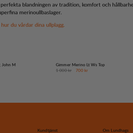
perfekta blandningen av tradition, komfort och hållbar
perfina merinoullbaslager.
hur du vårdar dina ullplagg.
30%
REA
:
g John M
Gimmer Merino Lt Ws Top
Originalpris:
Reapris
:
1 000 kr
700 kr
Kundtjänst
Om Lundhags