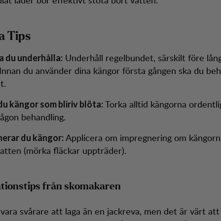
a Tips
Underhåll regelbundet, särskilt före lån
a du underhålla:
 Innan du använder dina kängor första gången ska du be
t.
Torka alltid kängorna ordentli
du kängor som bliriv blöta:
någon behandling.
Applicera om impregnering om kängorna
nerar du kängor:
atten (mörka fläckar uppträder).
tionstips från skomakaren
vara svårare att laga än en jackreva, men det är värt att