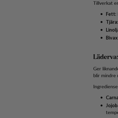
Tillverkat e
Fett:
Tjära
Linolj
Bivax
Läderva
Ger liknande
blir mindre
Ingrediense
Carn
Jojob
tempe