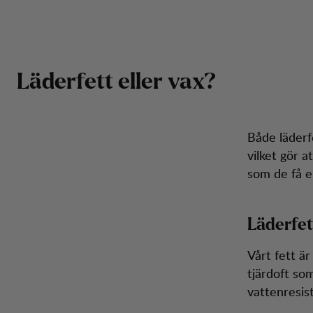
Läderfett eller vax?
Både läderf
vilket gör a
som de få e
Läderfet
Vårt fett är
tjärdoft som
vattenresist