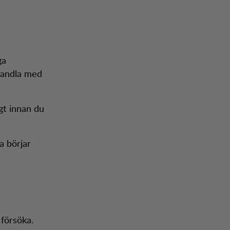
ga
handla med
gt innan du
 börjar
 försöka.