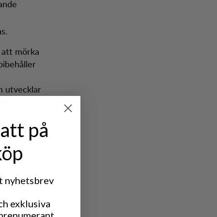
tande
s.
 att mörka
bibehåller
m utvecklar
t.
att på
köp
rt nyhetsbrev
ch exklusiva
 prenumerant