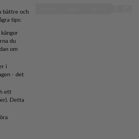
ÖPPNA VÄLJ L
Sale
Butiker
Kontakt
Logga in
SV / SE
n bättre och
gra tips:
 kängor
erna du
edan om
r i
agen - det
h ett
er). Detta
öra