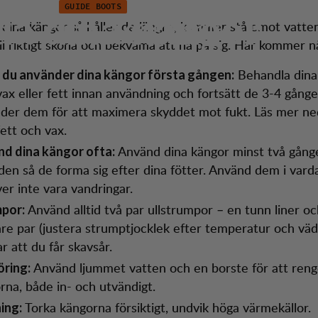
GUIDE BOOTS
da dina kängor
dtjänst
Season 
dina kängor så håller de längre, kommer stå emot vatte
i riktigt sköna och bekväma att ha på sig. Här kommer nå
Behandla dina
 du använder dina kängor första gången:
ax eller fett innan användning och fortsätt de 3-4 gång
der dem för att maximera skyddet mot fukt. Läs mer n
fett och vax.
Använd dina kängor minst två gånge
d dina kängor ofta:
en så de forma sig efter dina fötter. Använd dem i vard
er inte vara vandringar.
Använd alltid två par ullstrumpor – en tunn liner oc
por:
are par (justera strumptjocklek efter temperatur och väd
r att du får skavsår.
Använd ljummet vatten och en borste för att reng
ring:
rna, både in- och utvändigt.
Torka kängorna försiktigt, undvik höga värmekällor.
ing: