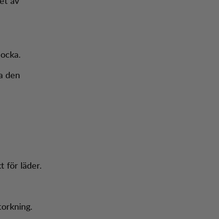
ret av
mocka.
la den
 för läder.
torkning.