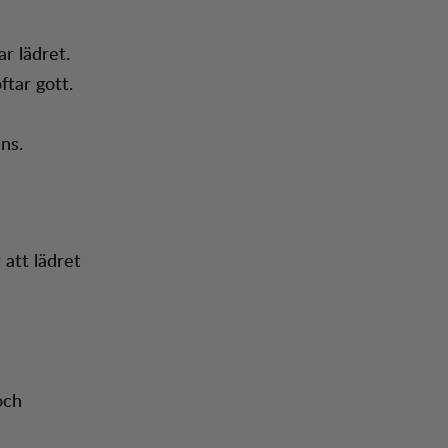
r lädret.
ftar gott.
ns.
 att lädret
och