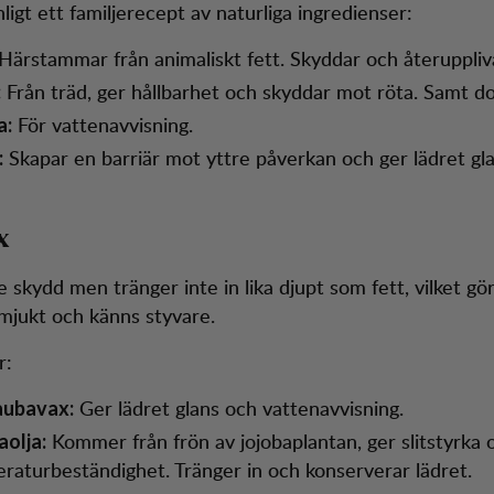
nligt ett familjerecept av naturliga ingredienser:
Härstammar från animaliskt fett. Skyddar och återuppliva
Från träd, ger hållbarhet och skyddar mot röta. Samt do
:
För vattenavvisning.
a:
Skapar en barriär mot yttre påverkan och ger lädret gla
:
x
 skydd men tränger inte in lika djupt som fett, vilket gör
 mjukt och känns styvare.
r:
Ger lädret glans och vattenavvisning.
aubavax:
Kommer från frön av jojobaplantan, ger slitstyrka 
aolja:
raturbeständighet. Tränger in och konserverar lädret.