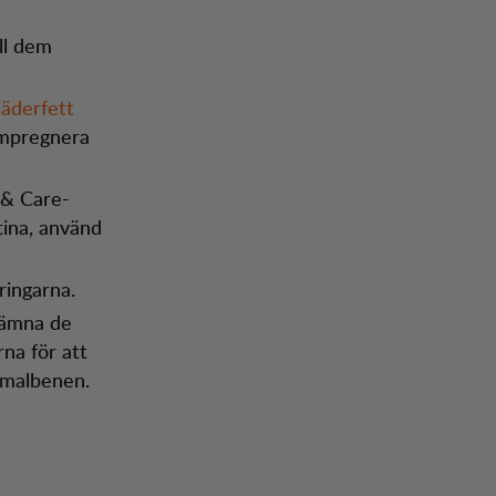
ll dem
läderfett
impregnera
 & Care-
tina, använd
ringarna.
lämna de
na för att
smalbenen.