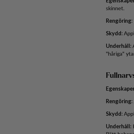
Egenskaper
skinnet.
Rengöring:
Appl
Skydd:
A
Underhåll:
"håriga" yt
Fullnarv
Egenskaper
Rengöring:
Appl
Skydd:
H
Underhåll:
Rätt behandl