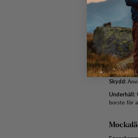
Rätt skötse
du nubuck-,
Nubuckl
Egenskaper
Rengöring:
Anvä
Skydd:
U
Underhåll:
borste för 
Mockalä