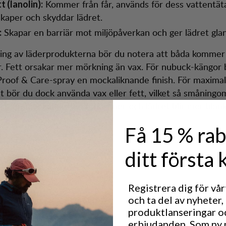
Kommer från får, används för dess vattentä
t (lanolin):
kaper och skyddar lädret.
Skapar en barriär mot miljöpåverkan och ger lädret glan
:
ring av läderprodukterna bör du notera att båda kommer
er. Fett orsakar mer mörkning än vax. För nubuck-kängor 
roof & Care-spray en mockaliknande finish. För maximal
t bör du dock använda vax eller fett, vilket så småningo
na men mockafinishen försvinner och lädret blir mer blank
Få 15 % rab
ditt första 
Registrera dig för vå
och ta del av nyheter,
produktlanseringar o
erbjudanden. Som ny