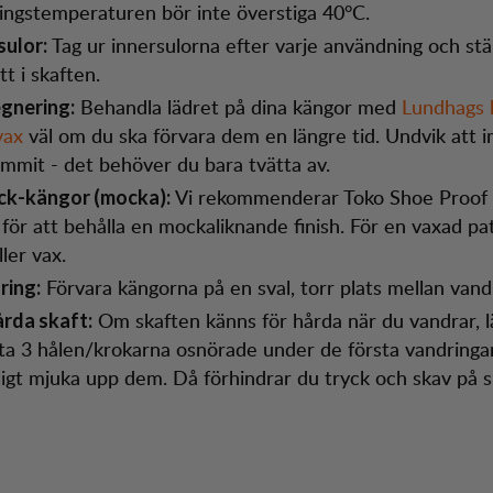
ingstemperaturen bör inte överstiga 40°C.
Tag ur innersulorna efter varje användning och stä
sulor:
t i skaften.
Behandla lädret på dina kängor med
Lundhags 
gnering:
vax
väl om du ska förvara dem en längre tid. Undvik att 
ummit - det behöver du bara tvätta av.
Vi rekommenderar Toko Shoe Proof
k-kängor (mocka):
 för att behålla en mockaliknande finish. För en vaxad pa
ller vax.
Förvara kängorna på en sval, torr plats mellan vand
ring:
Om skaften känns för hårda när du vandrar, 
årda skaft:
ta 3 hålen/krokarna osnörade under de första vandringar
ligt mjuka upp dem. Då förhindrar du tryck och skav på 