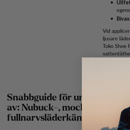
Ullfet
egens
Bivax
Vid applice
ljusare läd
Toko Shoe P
vattentäthe
en fin pati
Snabbguide för underhåll
av: Nubuck-, mocka- och
fullnarvsläderkängor