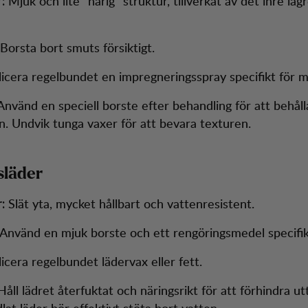
Mjuk och lite "hårig" struktur, tillverkat av det inre lag
:
Borsta bort smuts försiktigt.
icera regelbundet en impregneringsspray specifikt för 
nvänd en speciell borste efter behandling för att behål
an. Undvik tunga vaxer för att bevara texturen.
släder
Slät yta, mycket hållbart och vattenresistent.
:
Använd en mjuk borste och ett rengöringsmedel specifikt
icera regelbundet lädervax eller fett.
åll lädret återfuktat och näringsrikt för att förhindra ut
at läder bör effektivt stöta bort vatten.