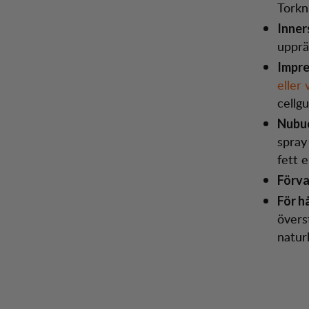
Torkn
Inner
upprät
Impre
eller 
cellg
Nubuc
spray
fett e
Förva
För h
övers
natur