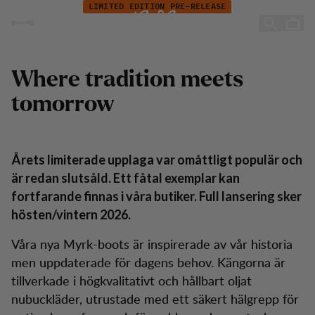
Myrk Insulated Pull-On Boot
Hoppa till innehåll
LIMITED EDITION PRE-RELEASE
Myrk Insulated Pull-On Boot
Where tradition meets
tomorrow
Årets limiterade upplaga var omåttligt populär och
är redan slutsåld. Ett fåtal exemplar kan
fortfarande finnas i våra butiker. Full lansering sker
hösten/vintern 2026.
Våra nya Myrk-boots är inspirerade av vår historia
men uppdaterade för dagens behov. Kängorna är
tillverkade i högkvalitativt och hållbart oljat
nubuckläder, utrustade med ett säkert hälgrepp för