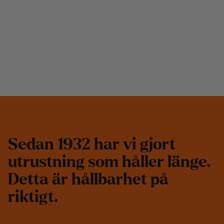
S
e
d
a
n
1
9
3
2
h
a
r
v
i
g
j
o
r
t
u
t
r
u
s
t
n
i
n
g
s
o
m
h
å
l
l
e
r
l
ä
n
g
e
.
D
e
t
t
a
ä
r
h
å
l
l
b
a
r
h
e
t
p
å
r
i
k
t
i
g
t
.