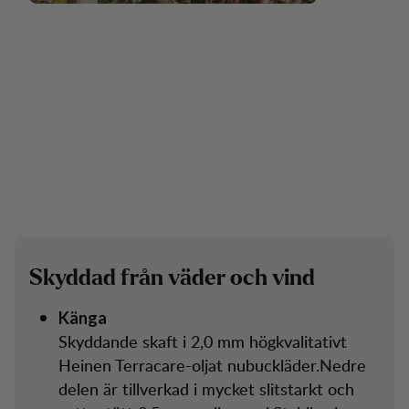
S
k
y
d
d
a
d
f
r
å
n
v
ä
d
e
r
o
c
h
v
i
n
d
Känga
Skyddande skaft i 2,0 mm högkvalitativt
Heinen Terracare-oljat nubuckläder.Nedre
delen är tillverkad i mycket slitstarkt och