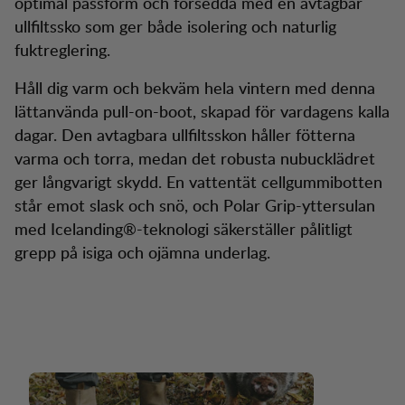
optimal passform och försedda med en avtagbar
ullfiltssko som ger både isolering och naturlig
fuktreglering.
Håll dig varm och bekväm hela vintern med denna
lättanvända pull-on-boot, skapad för vardagens kalla
dagar. Den avtagbara ullfiltsskon håller fötterna
varma och torra, medan det robusta nubucklädret
ger långvarigt skydd. En vattentät cellgummibotten
står emot slask och snö, och Polar Grip-yttersulan
med Icelanding®-teknologi säkerställer pålitligt
grepp på isiga och ojämna underlag.