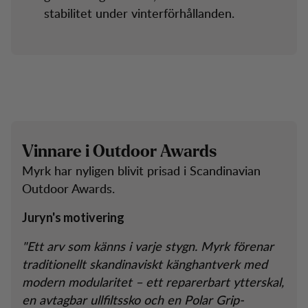
stabilitet under vinterförhållanden.
V
i
n
n
a
r
e
i
O
u
t
d
o
o
r
A
w
a
r
d
s
Myrk har nyligen blivit prisad i Scandinavian
Outdoor Awards.
Juryn's motivering
"Ett arv som känns i varje stygn. Myrk förenar
traditionellt skandinaviskt känghantverk med
modern modularitet – ett reparerbart ytterskal,
en avtagbar ullfiltssko och en Polar Grip-