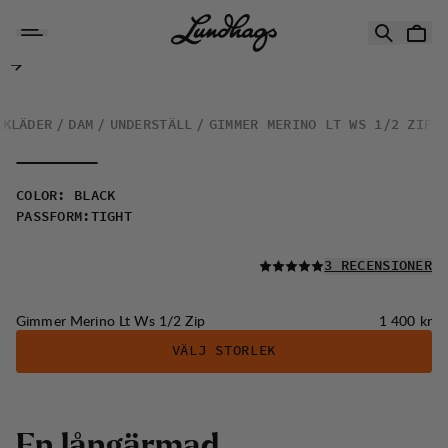
Hoppa till innehåll
Gimmer Merino Lt Ws 1/2 Zip
SKLÄDER
DAM
UNDERSTÄLL
GIMMER MERINO LT WS 1/2 ZIP
COLOR
:
BLACK
PASSFORM
:
TIGHT
LÄS ALLA
3 RECENSIONER
Pris:
Gimmer Merino Lt Ws 1/2 Zip
1 400 kr
VÄLJ STORLEK
E
n
l
å
n
g
ä
r
m
a
d