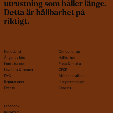
u
t
r
u
s
t
n
i
n
g
s
o
m
h
å
l
l
e
r
l
ä
n
g
e
.
D
e
t
t
a
ä
r
h
å
l
l
b
a
r
h
e
t
p
å
r
i
k
t
i
g
t
.
Kundtjänst
Om Lundhags
Ånger av köp
Hållbarhet
Kontakta oss
Press & media
Leverans & returer
GPSR
FAQ
Allmänna villkor
Reparationer
Integritetspolicy
Events
Cookies
Facebook
Instagram