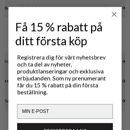
bättre ventilation och platta sömmar som är
Behöver du hjälp?
strategiskt placerade för att minimera skav vid
axlarna när du bär ryggsäck.
Få 15 % rabatt på
ditt första köp
Registrera dig för vårt nyhetsbrev
Hållbarhetsegenskaper
och ta del av nyheter,
produktlanseringar och exklusiva
erbjudanden. Som ny prenumerant
Material
får du 15 % rabatt på din första
beställning.
Tekniska specifikationer
Email