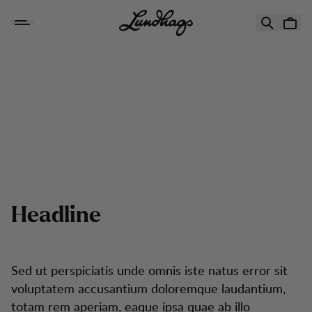
Hoppa till innehåll
Giftcard
Headline
Sed ut perspiciatis unde omnis iste natus error sit
voluptatem accusantium doloremque laudantium,
totam rem aperiam, eaque ipsa quae ab illo