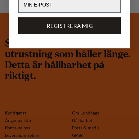
REGISTRERA MIG
S
e
d
a
n
1
9
3
2
h
a
r
v
i
g
j
o
r
t
u
t
r
u
s
t
n
i
n
g
s
o
m
h
å
l
l
e
r
l
ä
n
g
e
.
D
e
t
t
a
ä
r
h
å
l
l
b
a
r
h
e
t
p
å
r
i
k
t
i
g
t
.
Kundtjänst
Om Lundhags
Ånger av köp
Hållbarhet
Kontakta oss
Press & media
Leverans & returer
GPSR