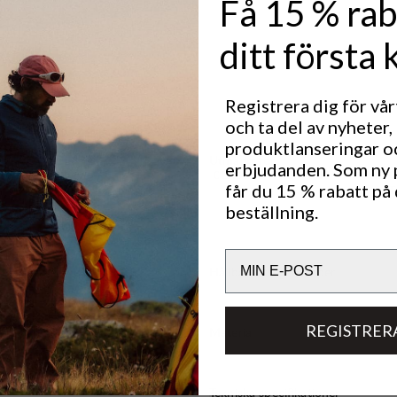
Få 15 % rab
återvunnet
ditt första 
ing.
.
Registrera dig för vå
t vatten och
och ta del av nyheter,
produktlanseringar o
Utmärkt för
erbjudanden. Som ny
CLASSIC TREKKING
LIG
får du 15 % rabatt på 
T
beställning.
Email
Hållbarhetsegenskaper
REGISTRER
Material
Tekniska specifikationer