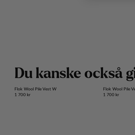
D
u
k
a
n
s
k
e
o
c
k
s
å
g
Flok Wool Pile Vest W
Flok Wool Pile 
Pris:
Pris:
1 700 kr
1 700 kr