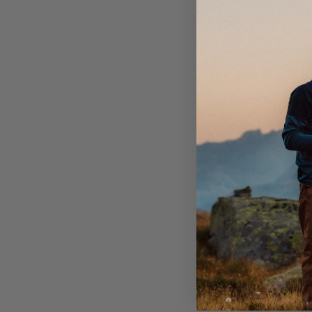
ryggsäck.
att använda nya resurser består fyllningen av 100% 
Handfickor med dragkedja.
dun och övriga tyger är gjorda av återvunnen nylon.
En bröstficka med dragkedja och isolerande vadder
Tvåvägsdragkedja fram med stormflik och hakskydd
DWR-behandling (100% PFAS-fri) för att stöta bor
smuts.