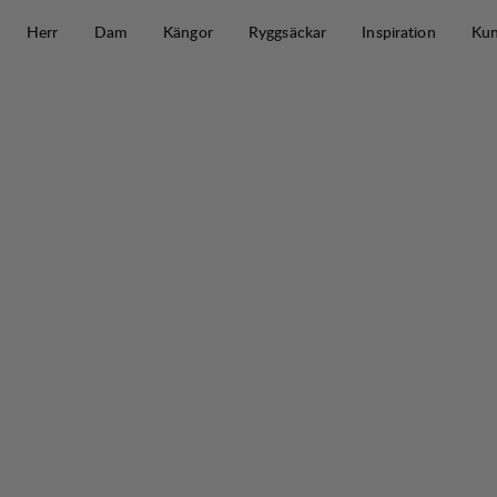
Hoppa till innehåll
Herr
Dam
Kängor
Ryggsäckar
Inspiration
Kun
Fulu Down Vest W