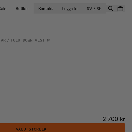
ÖPPNA VÄLJ L
Sale
Butiker
Kontakt
Logga in
SV / SE
TAR
FULU DOWN VEST W
Pris:
2 700 kr
VÄLJ STORLEK