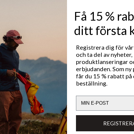
Få 15 % rab
der
ditt första 
edag: 10:00 - 19:00
00 - 16:00
Registrera dig för vå
00 - 16:00
och ta del av nyheter,
produktlanseringar o
erbjudanden. Som ny
a oss
får du 15 % rabatt på 
beställning.
e.insjon@lundhags.com
mer: +46 247-64630
Email
upport
REGISTRER
ss