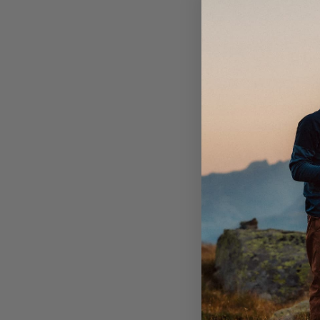
Öppetti
Måndag - Fr
Lördag: 10:
Söndag: 11:
Kontakt
Email:
stor
Telefonnum
Customer s
Besök o