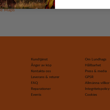
väg 53, 793 41 Insjön
le Maps
Kundtjänst
Om Lundhags
Ånger av köp
Hållbarhet
Kontakta oss
Press & media
Leverans & returer
GPSR
FAQ
Allmänna villkor
Reparationer
Integritetspolicy
Events
Cookies