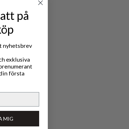
att på
köp
rt nyhetsbrev
ch exklusiva
 prenumerant
din första
A MIG