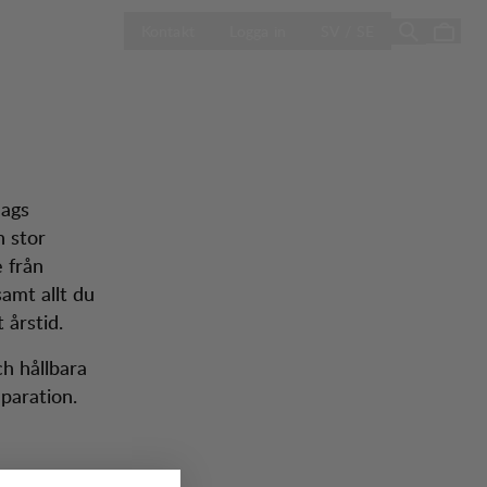
ÖPPNA VÄLJ L
Sale
Butiker
Kontakt
Logga in
SV / SE
hags
n stor
e från
amt allt du
 årstid.
ch hållbara
paration.