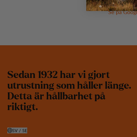
Ahrnebergs 
Se på Goog
S
e
d
a
n
1
9
3
2
h
a
r
v
i
g
j
o
r
t
u
t
r
u
s
t
n
i
n
g
s
o
m
h
å
l
l
e
r
l
ä
n
g
e
.
D
e
t
t
a
ä
r
h
å
l
l
b
a
r
h
e
t
p
å
r
i
k
t
i
g
t
.
SV / SE
ÖPPNA VÄLJ LAND