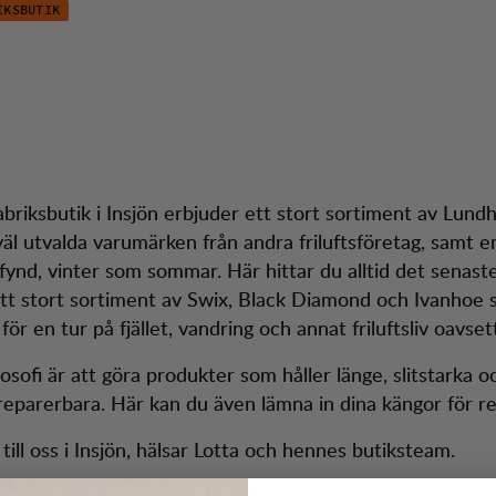
IKSBUTIK
jön
dtjänst
Season 
briksbutik i Insjön erbjuder ett stort sortiment av Lund
väl utvalda varumärken från andra friluftsföretag, samt e
fynd, vinter som sommar. Här hittar du alltid det senast
tt stort sortiment av Swix, Black Diamond och Ivanhoe s
ör en tur på fjället, vandring och annat friluftsliv oavsett
osofi är att göra produkter som håller länge, slitstarka o
eparerbara. Här kan du även lämna in dina kängor för re
ill oss i Insjön, hälsar Lotta och hennes butiksteam.