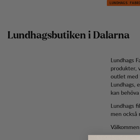
Fabriksbutik i Insjön
Hoppa till innehåll
LUNDHAGS FABR
Ins
Herr
Dam
Kängor
Ryggsäckar
Inspiration
Kun
Lundhagsbutiken i Dalarna
Lundhags Fa
produkter, 
outlet med 
Lundhags, e
kan behöva f
Lundhags fil
men också r
Välkommen t