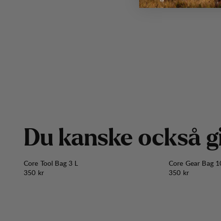
D
u
k
a
n
s
k
e
o
c
k
s
å
g
Core Tool Bag 3 L
Core Gear Bag 1
Pris:
Pris:
350 kr
350 kr