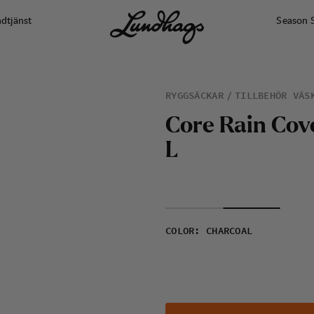
dtjänst
Season 
RYGGSÄCKAR
TILLBEHÖR VÄS
C
o
r
e
R
a
i
n
C
o
v
L
COLOR
:
CHARCOAL