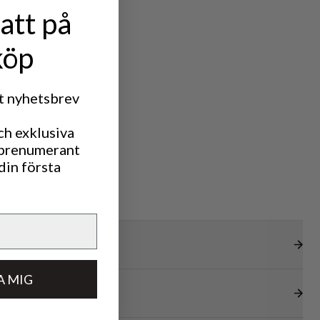
att på
köp
rt nyhetsbrev
ch exklusiva
 prenumerant
din första
A MIG