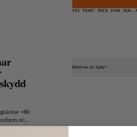
FRI FRAKT ÖVER 1000 SEK. 
n
a
r
Behöver du hjälp?
r
s
k
y
d
d
ggsäckar >80
passform och