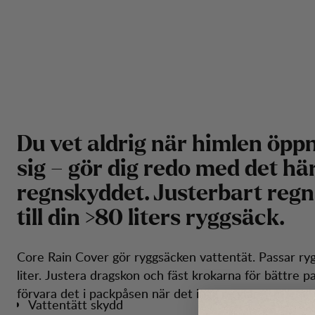
D
u
v
e
t
a
l
d
r
i
g
n
ä
r
h
i
m
l
e
n
ö
p
p
s
i
g
–
g
ö
r
d
i
g
r
e
d
o
m
e
d
d
e
t
h
ä
r
e
g
n
s
k
y
d
d
e
t
.
J
u
s
t
e
r
b
a
r
t
r
e
g
n
t
i
l
l
d
i
n
>
8
0
l
i
t
e
r
s
r
y
g
g
s
ä
c
k
.
Core Rain Cover gör ryggsäcken vattentät. Passar ry
liter. Justera dragskon och fäst krokarna för bättre 
förvara det i packpåsen när det inte regnar.
Vattentätt skydd