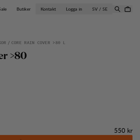
ÖPPNA VÄLJ L
Sale
Butiker
Kontakt
Logga in
SV / SE
KOR
CORE RAIN COVER >80 L
e
r
>
8
0
Pris:
550 kr