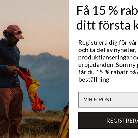
Få 15 % rab
 åtsittande
ditt första 
Registrera dig för vå
och ta del av nyheter,
produktlanseringar o
erbjudanden. Som ny
får du 15 % rabatt på 
Utmärkt för
CLASSIC TREKKING
beställning.
Email
Hållbarhetsegenskaper
REGISTRER
Material