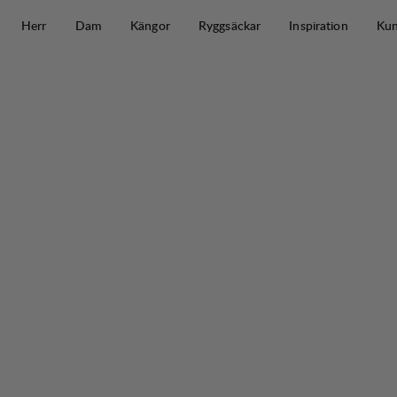
Hoppa till innehåll
Herr
Dam
Kängor
Ryggsäckar
Inspiration
Kun
Core Rain Cover >80 L