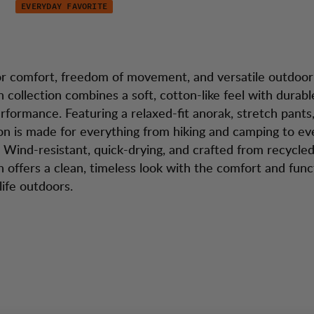
EVERYDAY FAVORITE
 Collection
dtjänst
Season 
r comfort, freedom of movement, and versatile outdoor
h collection combines a soft, cotton-like feel with durab
erformance. Featuring a relaxed-fit anorak, stretch pants,
ion is made for everything from hiking and camping to e
 Wind-resistant, quick-drying, and crafted from recycled
h offers a clean, timeless look with the comfort and func
life outdoors.