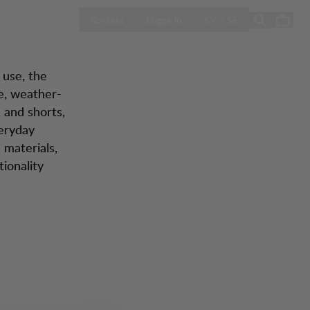
ÖPPNA VÄLJ L
Sale
Butiker
Kontakt
Logga in
SV / SE
 use, the
le, weather-
 and shorts,
veryday
 materials,
tionality