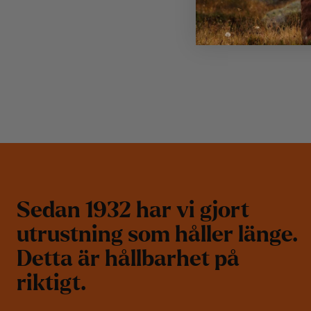
S
e
d
a
n
1
9
3
2
h
a
r
v
i
g
j
o
r
t
u
t
r
u
s
t
n
i
n
g
s
o
m
h
å
l
l
e
r
l
ä
n
g
e
.
D
e
t
t
a
ä
r
h
å
l
l
b
a
r
h
e
t
p
å
r
i
k
t
i
g
t
.