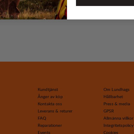
Kundtjänst
Om Lundhags
Ånger av köp
Hållbarhet
Kontakta oss
Press & media
Leverans & returer
GPSR
FAQ
Allmänna villkor
Reparationer
Integritetspolicy
Events
Cookies