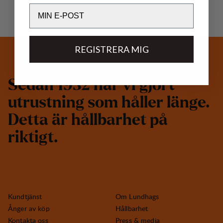
Email
REGISTRERA MIG
S
e
d
a
n
1
9
3
2
h
a
r
v
i
g
j
o
r
t
u
t
r
u
s
t
n
i
n
g
s
o
m
h
å
l
l
e
r
l
ä
n
g
e
.
D
e
t
t
a
ä
r
h
å
l
l
b
a
r
h
e
t
p
å
r
i
k
t
i
g
t
.
Kundtjänst
Om Lundhags
Ånger av köp
Hållbarhet
Kontakta oss
Press & media