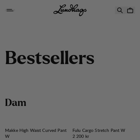
Hoppa till innehåll
Bestsellers Women
B
e
s
t
s
e
l
l
e
r
s
D
a
m
Makke High Waist Curved Pant
Fulu Cargo Stretch Pant W
Pris:
W
2 200 kr