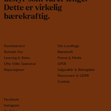
D
e
t
t
e
e
r
v
i
r
k
e
l
i
g
b
æ
r
e
k
r
a
f
t
i
g
.
Kundeservice
Om Lundhags
Kontakt Oss
Bærekraft
Levering & Retur
Presse & Media
Ofte Stilte Spørsmal
GPSR
Reparasjoner
Salgsvilkår & Betingelser
Personvern & GDPR
Cookies
Facebook
Instagram