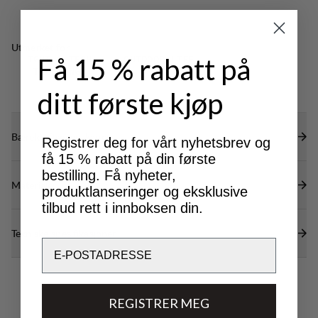
Tommelhull for ekstra varme.
Flatlocksømmer der det er mulig for mindre
Utmerket for
volum og redusert gnissing.
Få 15 % rabatt på
LIGHT & TECH
OUTDOOR LIFE
Elastisk kant ved hetten og nederkanten for en
TREKKING
optimal passform.
ditt første kjøp
Bærekraftsegenskaper
Registrer deg for vårt nyhetsbrev og
få 15 % rabatt på din første
bestilling. Få nyheter,
Materialer
produktlanseringer og eksklusive
tilbud rett i innboksen din.
Tekniske spesifikasjoner
Email
REGISTRER MEG