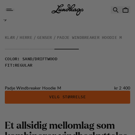
Hopp til innhold
Padje Windbreaker Hoodie M
KLÆR
HERRE
GENSER
PADJE WINDBREAKER HOODIE M
COLOR
:
SAND/DRIFTWOOD
FIT
:
REGULAR
Pris:
Padje Windbreaker Hoodie M
kr 2 400
VELG STØRRELSE
E
t
a
l
l
s
i
d
i
g
m
e
l
l
o
m
l
a
g
s
o
m