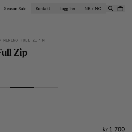
ÅPNE VELG LA
Season Sale
Kontakt
Logg inn
NB / NO
D MERINO FULL ZIP M
F
u
l
l
Z
i
p
Pris:
kr 1 700