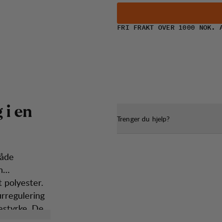
FRI FRAKT OVER 1000 NOK. 
g
i
e
n
Trenger du hjelp?
både
n
 polyester.
rregulering
testyrke. De
 passform,