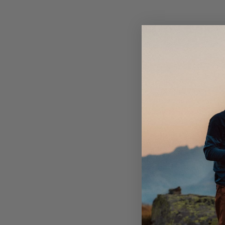
Tommelhull for ekstra beskyttelse og komfort.
gjør den perfekt for skiftende værforhold. Den er lett
pakke og passer for alle typer aktiviteter, året rundt.