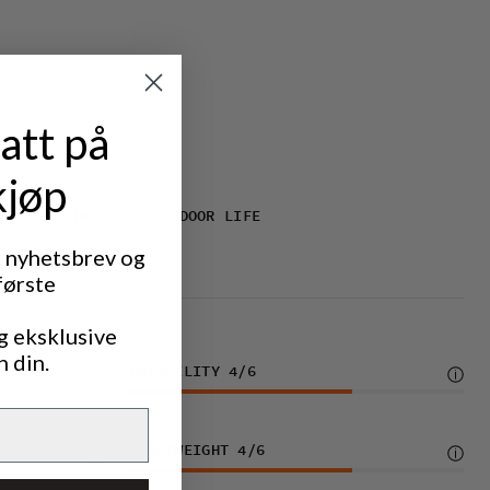
att på
kjøp
IC TREKKING
OUTDOOR LIFE
t nyhetsbrev og
første
g eksklusive
n din.
DURABILITY
4
/6
LIGHTWEIGHT
4
/6