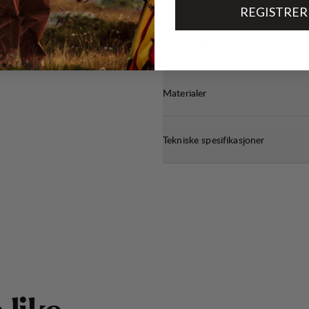
REGISTRER
Bærekraftsegenskaper
Materialer
Tekniske spesifikasjoner