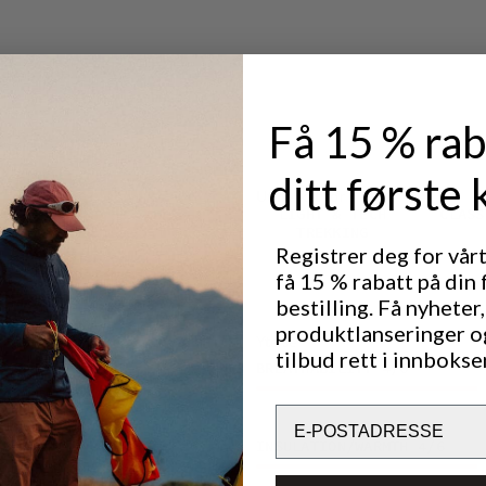
, enkel å
Få 15 % rab
ditt første 
Utmerket for
LIGHT & TECH
CLASS
TREKKING
Registrer deg for vår
få 15 % rabatt på din 
bestilling. Få nyheter,
produktlanseringer o
Ytelse
tilbud rett i innbokse
BREATHABILITY
4
/6
Email
INSULATION/WARMTH
4
/6