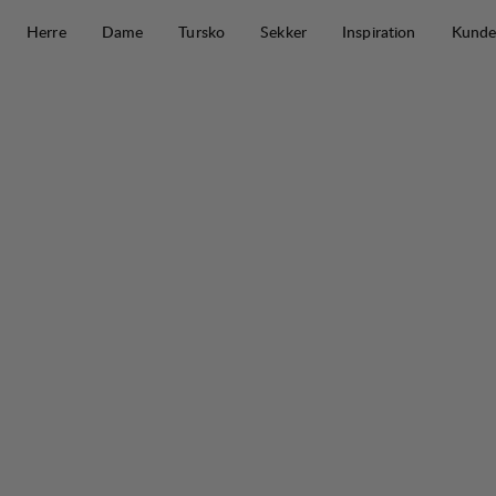
Hopp til innhold
Herre
Dame
Tursko
Sekker
Inspiration
Kunde
Tived Merino Full Zip M