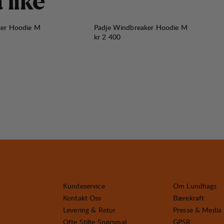
å
l
i
k
e
ker Hoodie M
Padje Windbreaker Hoodie M
Pris:
kr 2 400
Kundeservice
Om Lundhags
Kontakt Oss
Bærekraft
Levering & Retur
Presse & Media
Ofte Stilte Spørsmal
GPSR