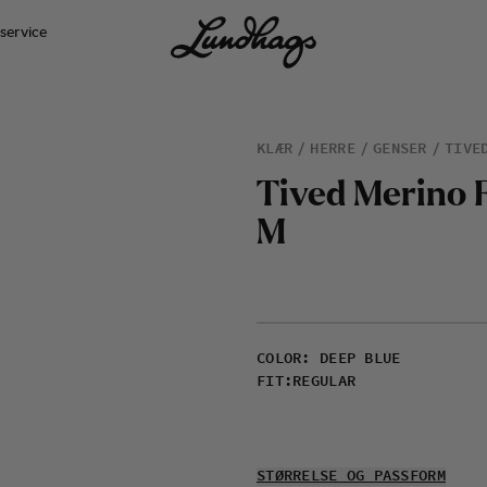
service
KLÆR
HERRE
GENSER
TIVE
T
i
v
e
d
M
e
r
i
n
o
M
COLOR
:
DEEP BLUE
FIT
:
REGULAR
STØRRELSE OG PASSFORM