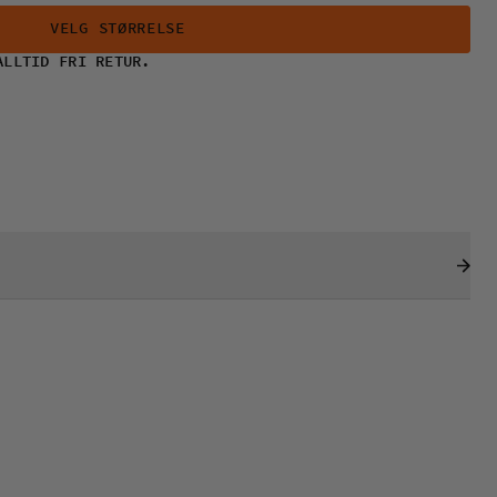
VELG STØRRELSE
ALLTID FRI RETUR.