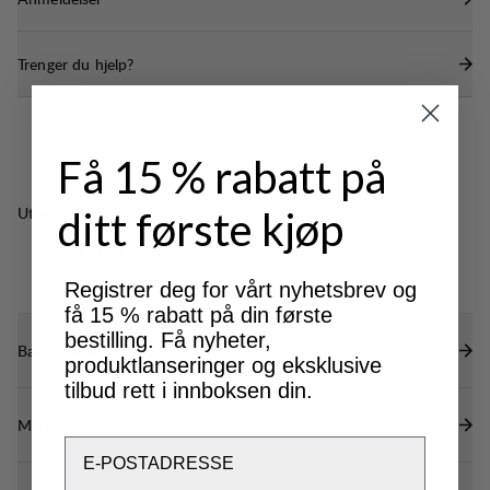
Elastisk nederst på ermene og i nederkant for god
passform og for å unngå at kald luft trenger inn
Trenger du hjelp?
Få 15 % rabatt på
Utmerket for
ditt første kjøp
CLASSIC
TREKKING
Registrer deg for vårt nyhetsbrev og
få 15 % rabatt på din første
bestilling. Få nyheter,
Bærekraftsegenskaper
produktlanseringer og eksklusive
tilbud rett i innboksen din.
Materialer
Email