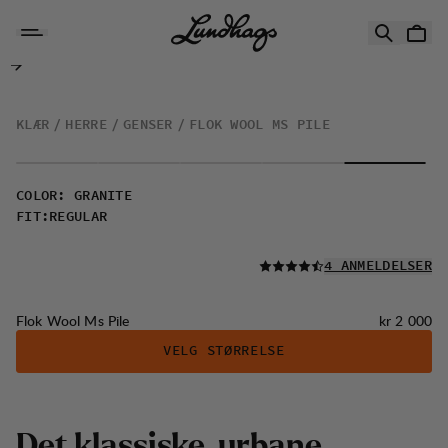
Hopp til innhold
Flok Wool Ms Pile
KLÆR
HERRE
GENSER
FLOK WOOL MS PILE
COLOR
:
GRANITE
FIT
:
REGULAR
LES ALLE
4 ANMELDELSER
Pris:
Flok Wool Ms Pile
kr 2 000
VELG STØRRELSE
D
e
t
k
l
a
s
s
i
s
k
e
,
u
r
b
a
n
e