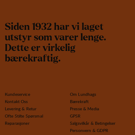
S
i
d
e
n
1
9
3
2
h
a
r
v
i
l
a
g
e
t
u
t
s
t
y
r
s
o
m
v
a
r
e
r
l
e
n
g
e
.
D
e
t
t
e
e
r
v
i
r
k
e
l
i
g
b
æ
r
e
k
r
a
f
t
i
g
.
Kundeservice
Om Lundhags
Kontakt Oss
Bærekraft
Levering & Retur
Presse & Media
Ofte Stilte Spørsmal
GPSR
Reparasjoner
Salgsvilkår & Betingelser
Personvern & GDPR