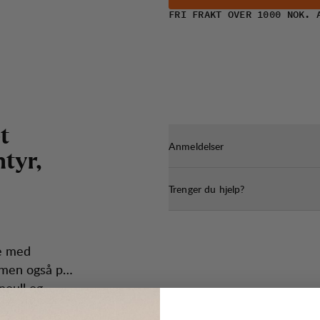
FRI FRAKT OVER 1000 NOK. 
e
t
Anmeldelser
n
t
y
r
,
Trenger du hjelp?
ke med
 men også på
noull og
lyester gir
g og