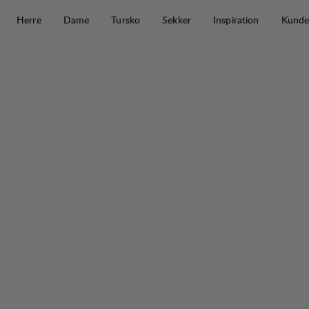
Hopp til innhold
Herre
Dame
Tursko
Sekker
Inspiration
Kunde
Flok Wool Ms Pile