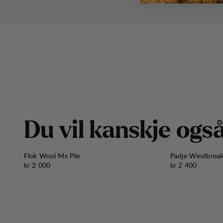
D
u
v
i
l
k
a
n
s
k
j
e
o
g
s
Flok Wool Ms Pile
Padje Windbrea
Pris:
Pris:
kr 2 000
kr 2 400