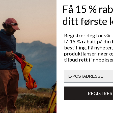
Få 15 % rab
ditt første 
Registrer deg for vår
 passform og
få 15 % rabatt på din 
bestilling. Få nyheter,
produktlanseringer o
Utmerket for
tilbud rett i innbokse
CLASSIC TREKKING
Email
Bærekraftsegenskaper
REGISTRER
Materialer