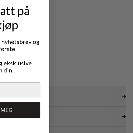
att på
kjøp
t nyhetsbrev og
første
g eksklusive
n din.
 MEG