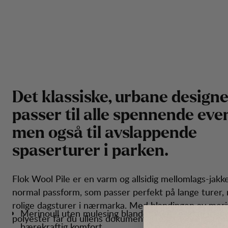
D
e
t
k
l
a
s
s
i
s
k
e
,
u
r
b
a
n
e
d
e
s
i
g
n
p
a
s
s
e
r
t
i
l
a
l
l
e
s
p
e
n
n
e
n
d
e
e
v
e
m
e
n
o
g
s
å
t
i
l
a
v
s
l
a
p
p
e
n
d
e
s
p
a
s
e
r
t
u
r
e
r
i
p
a
r
k
e
n
.
Flok Wool Pile er en varm og allsidig mellomlags-jak
normal passform, som passer perfekt på lange turer,
rolige dagsturer i nærmarka. Med blandingen av meri
Merinoull uten mulesing blandet med resirkulert po
polyester får du ullens dokumenterte varmeregulerin
bærekraftig komfort