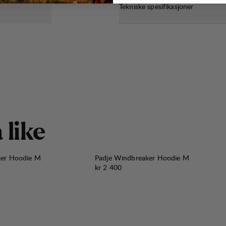
Tekniske spesifikasjoner
å
l
i
k
e
ker Hoodie M
Padje Windbreaker Hoodie M
Pris:
kr 2 400