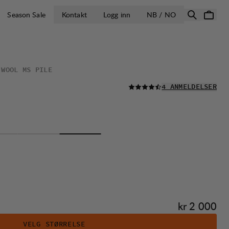
ÅPNE VELG LA
Season Sale
Kontakt
Logg inn
NB / NO
 WOOL MS PILE
LES ALLE
4 ANMELDELSER
Pris:
kr 2 000
VELG STØRRELSE