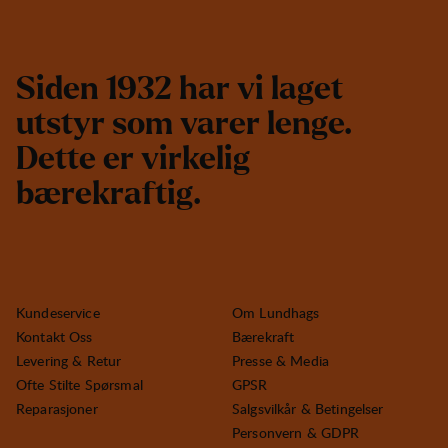
S
i
d
e
n
1
9
3
2
h
a
r
v
i
l
a
g
e
t
u
t
s
t
y
r
s
o
m
v
a
r
e
r
l
e
n
g
e
.
D
e
t
t
e
e
r
v
i
r
k
e
l
i
g
b
æ
r
e
k
r
a
f
t
i
g
.
Kundeservice
Om Lundhags
Kontakt Oss
Bærekraft
Levering & Retur
Presse & Media
Ofte Stilte Spørsmal
GPSR
Reparasjoner
Salgsvilkår & Betingelser
Personvern & GDPR