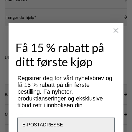
Elastisk nederst på ermene og i nederkant for god
passform og for å unngå at kald luft trenger inn
Trenger du hjelp?
Få 15 % rabatt på
Utmerket for
ditt første kjøp
CLASSIC
TREKKING
Registrer deg for vårt nyhetsbrev og
få 15 % rabatt på din første
bestilling. Få nyheter,
Bærekraftsegenskaper
produktlanseringer og eksklusive
tilbud rett i innboksen din.
Materialer
Email