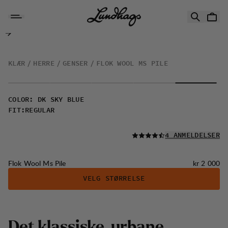
Hopp til innhold
Flok Wool Ms Pile
KLÆR
HERRE
GENSER
FLOK WOOL MS PILE
COLOR
:
DK SKY BLUE
FIT
:
REGULAR
LES ALLE
4 ANMELDELSER
Pris:
Flok Wool Ms Pile
kr 2 000
VELG STØRRELSE
D
e
t
k
l
a
s
s
i
s
k
e
,
u
r
b
a
n
e