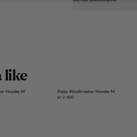
å
l
i
k
e
ker Hoodie M
Padje Windbreaker Hoodie M
Pris:
kr 2 400