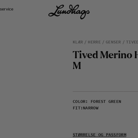
service
KLÆR
HERRE
GENSER
TIVE
T
i
v
e
d
M
e
r
i
n
o
M
COLOR
:
FOREST GREEN
FIT
:
NARROW
STØRRELSE OG PASSFORM