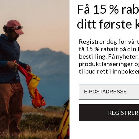
Få 15 % rab
 til. Den er
sfølgesvenn
ditt første 
Registrer deg for vår
få 15 % rabatt på din 
bestilling. Få nyheter,
Utmerket for
produktlanseringer o
CLASSIC TREKKING
LIG
T
tilbud rett i innbokse
Email
Bærekraftsegenskaper
REGISTRER
Materialer
Tekniske spesifikasjoner