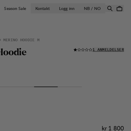
ÅPNE VELG LA
Season Sale
Kontakt
Logg inn
NB / NO
D MERINO HOODIE M
LES ALLE
H
o
o
d
i
e
1 ANMELDELSER
Pris:
kr 1 800