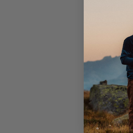
passform, sikrer den at du er klar når elementene slår
Tettsittende hette som passer under en hjelm.
lett, enkel å ta med, og passer som en perfekt helår
uansett dine bestrebelser.