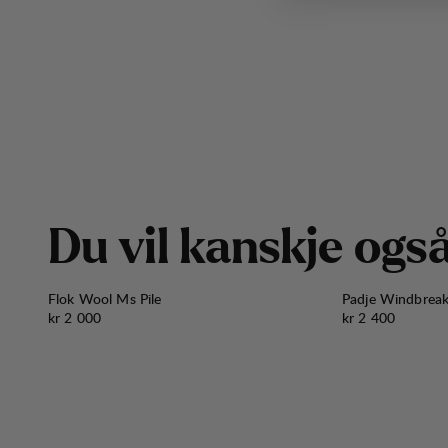
D
u
v
i
l
k
a
n
s
k
j
e
o
g
s
Flok Wool Ms Pile
Padje Windbrea
Pris:
Pris:
kr 2 000
kr 2 400