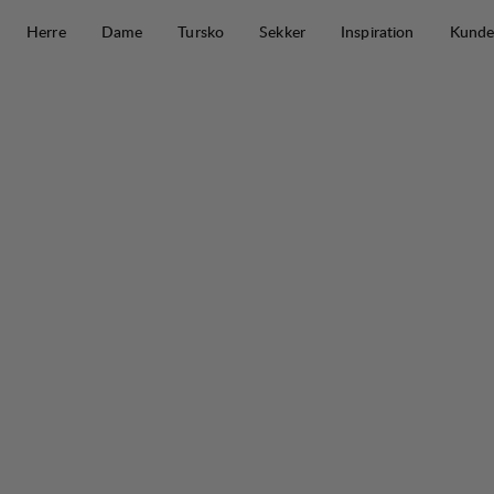
Hopp til innhold
Herre
Dame
Tursko
Sekker
Inspiration
Kunde
Tived Merino Hoodie M