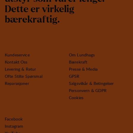
D
e
t
t
e
e
r
v
i
r
k
e
l
i
g
b
æ
r
e
k
r
a
f
t
i
g
.
Kundeservice
Om Lundhags
Kontakt Oss
Bærekraft
Levering & Retur
Presse & Media
Ofte Stilte Spørsmal
GPSR
Reparasjoner
Salgsvilkår & Betingelser
Personvern & GDPR
Cookies
Facebook
Instagram