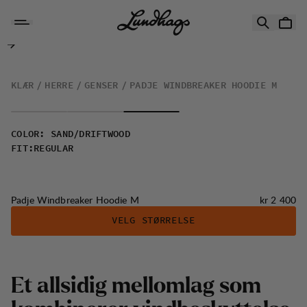
Hopp til innhold
Padje Windbreaker Hoodie M
KLÆR
HERRE
GENSER
PADJE WINDBREAKER HOODIE M
COLOR
:
SAND/DRIFTWOOD
FIT
:
REGULAR
Pris:
Padje Windbreaker Hoodie M
kr 2 400
VELG STØRRELSE
E
t
a
l
l
s
i
d
i
g
m
e
l
l
o
m
l
a
g
s
o
m