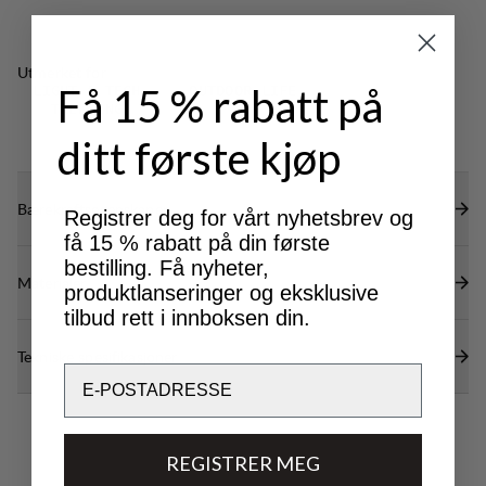
Tommelhull for ekstra varme.
Flatlocksømmer der det er mulig for mindre
Utmerket for
volum og redusert gnissing.
Få 15 % rabatt på
LIGHT & TECH
OUTDOOR LIFE
Elastisk kant ved hetten og nederkanten for en
TREKKING
optimal passform.
ditt første kjøp
Bærekraftsegenskaper
Registrer deg for vårt nyhetsbrev og
få 15 % rabatt på din første
bestilling. Få nyheter,
Materialer
produktlanseringer og eksklusive
tilbud rett i innboksen din.
Tekniske spesifikasjoner
Email
REGISTRER MEG