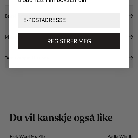
Email
Bærekraftsegenskaper
Materialer
REGISTRER MEG
Tekniske spesifikasjoner
D
u
v
i
l
k
a
n
s
k
j
e
o
g
s
å
l
i
k
e
Flok Wool Ms Pile
Padje Windbre