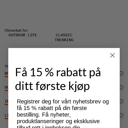
Utmerket for
OUTDOOR LIFE
CLASSIC
TREKKING
Ytelse
Få 15 % rabatt på
BREATHABILITY
4
/6
ditt første kjøp
DURABILITY
4
/6
Registrer deg for vårt nyhetsbrev og
INSULATION/WARMTH
5
/6
få 15 % rabatt på din første
bestilling. Få nyheter,
LIGHTWEIGHT
4
/6
produktlanseringer og eksklusive
tilbud rett i innboksen din.