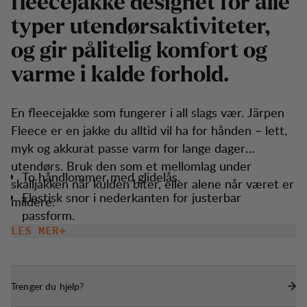
f
l
e
e
c
e
j
a
k
k
e
d
e
s
i
g
n
e
t
f
o
r
a
l
l
e
t
y
p
e
r
u
t
e
n
d
ø
r
s
a
k
t
i
v
i
t
e
t
e
r
,
o
g
g
i
r
p
å
l
i
t
e
l
i
g
k
o
m
f
o
r
t
o
g
v
a
r
m
e
i
k
a
l
d
e
f
o
r
h
o
l
d
.
En fleecejakke som fungerer i all slags vær. Järpen
Fleece er en jakke du alltid vil ha for hånden – lett,
myk og akkurat passe varm for lange dager
utendørs. Bruk den som et mellomlag under
To håndlommer med glidelås.
skalljakken når kulden biter, eller alene når været er
Elastisk snor i nederkanten for justerbar
mildere.
passform.
LES MER
Trenger du hjelp?