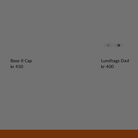
Base II Cap
Lundhags Dad Cap
Pris:
Pris:
kr 450
kr 400