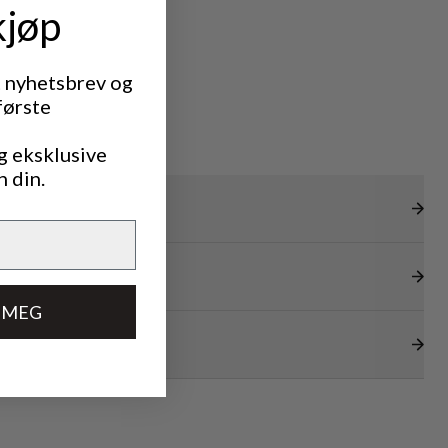
kjøp
t nyhetsbrev og
første
g eksklusive
n din.
 MEG