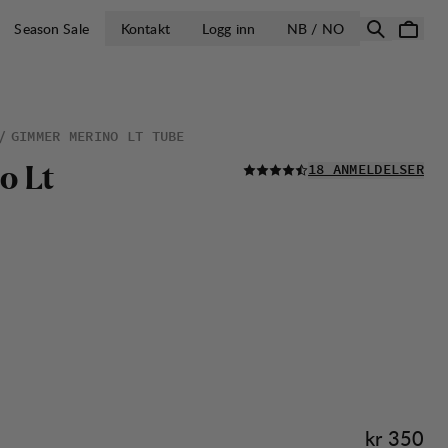
ÅPNE VELG LA
Season Sale
Kontakt
Logg inn
NB / NO
GIMMER MERINO LT TUBE
LES ALLE
o
L
t
18 ANMELDELSER
Pris:
kr 350