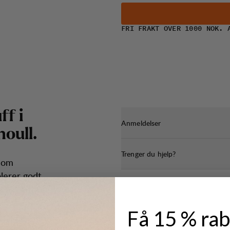
FRI FRAKT OVER 1000 NOK. 
u
f
f
i
Anmeldelser
n
o
u
l
l
.
Trenger du hjelp?
 som
lerer godt,
 aktiviteter
Få 15 % rab