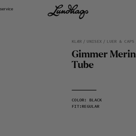
service
KLÆR
UNISEX
LUER & CAPS
G
i
m
m
e
r
M
e
r
i
n
T
u
b
e
COLOR
:
BLACK
FIT
:
REGULAR