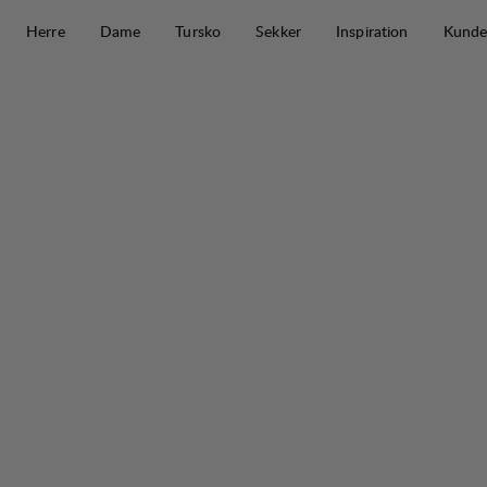
Hopp til innhold
Herre
Dame
Tursko
Sekker
Inspiration
Kunde
Gimmer Merino Lt Tube