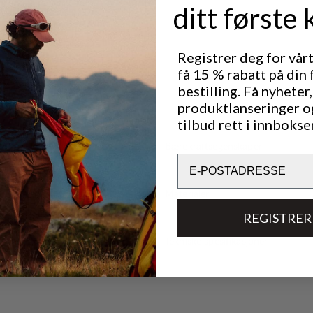
ditt første 
Registrer deg for vår
få 15 % rabatt på din 
bestilling. Få nyheter,
produktlanseringer o
tilbud rett i innbokse
Bærekraftsegenskaper
Email
Materialer
REGISTRER
Tekniske spesifikasjoner