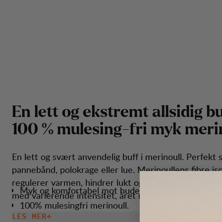
E
n
l
e
t
t
o
g
e
k
s
t
r
e
m
t
a
l
l
s
i
d
i
g
b
1
0
0
%
m
u
l
e
s
i
n
g
-
f
r
i
m
y
k
m
e
r
i
En lett og svært anvendelig buff i merinoull. Perfekt
pannebånd, polokrage eller lue. Merinoullens fibre iso
regulerer varmen, hindrer lukt og fungerer best under
Myk og komfortabel mot huden.
med varierende intensitet, året rundt.
100% mulesingfri merinoull.
LES MER