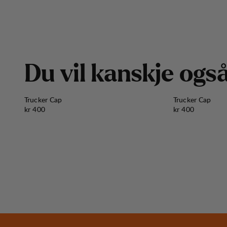
D
u
v
i
l
k
a
n
s
k
j
e
o
g
s
Trucker Cap
Trucker Cap
Pris:
Pris:
kr 400
kr 400