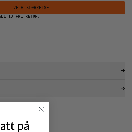
VELG STØRRELSE
ALLTID FRI RETUR.
att på