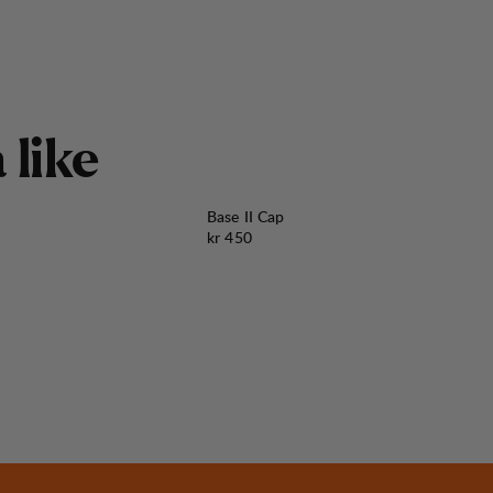
å
l
i
k
e
Base II Cap
Pris:
kr 450