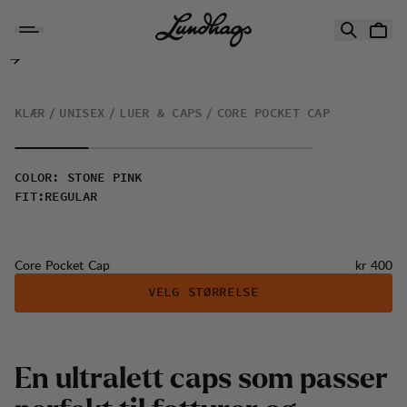
Hopp til innhold
Core Pocket Cap
KLÆR
UNISEX
LUER & CAPS
CORE POCKET CAP
COLOR
:
STONE PINK
FIT
:
REGULAR
Pris:
Core Pocket Cap
kr 400
VELG STØRRELSE
En ultralett caps som passer