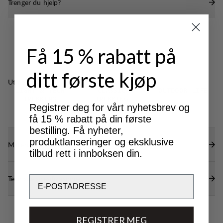
Trenger du hjelp?
Capsen har en myk, litt kortere brem, slik at den
enkelt kan brettes sammen og oppbevares i
lommen.
Kan vaskes i vaskemaskin.
Få 15 % rabatt på
ditt første kjøp
Utmerket for
LIGHT & TECH
CLASSIC
OUTDOOR LIFE
TREKKING
TREKKING
Registrer deg for vårt nyhetsbrev og
få 15 % rabatt på din første
bestilling. Få nyheter,
produktlanseringer og eksklusive
Materialer
tilbud rett i innboksen din.
Tekniske spesifikasjoner
Email
REGISTRER MEG