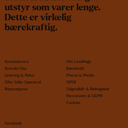
u
t
s
t
y
r
s
o
m
v
a
r
e
r
l
e
n
g
e
.
D
e
t
t
e
e
r
v
i
r
k
e
l
i
g
b
æ
r
e
k
r
a
f
t
i
g
.
Kundeservice
Om Lundhags
Kontakt Oss
Bærekraft
Levering & Retur
Presse & Media
Ofte Stilte Spørsmal
GPSR
Reparasjoner
Salgsvilkår & Betingelser
Personvern & GDPR
Cookies
Facebook