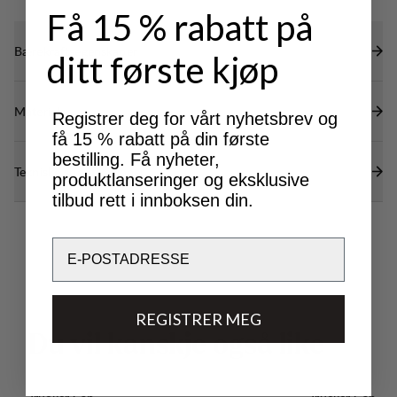
Få 15 % rabatt på
Bærekraftsegenskaper
ditt første kjøp
Materialer
Registrer deg for vårt nyhetsbrev og
få 15 % rabatt på din første
bestilling. Få nyheter,
Tekniske spesifikasjoner
produktlanseringer og eksklusive
tilbud rett i innboksen din.
Email
REGISTRER MEG
D
u
v
i
l
k
a
n
s
k
j
e
o
g
s
å
l
i
k
e