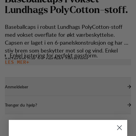
L
u
n
d
h
a
g
s
P
o
l
y
C
o
t
t
o
n
-
s
t
o
f
f
.
Baseballcaps i robust Lundhags PolyCotton-stoff
med vokset overflate for økt værbeskyttelse.
Capsen er laget i en 6-panelskonstruksjon og har en
stiv brem som beskytter mot sol og vind. Enkel
Enkel justering for perfekt passform.
justering bak for perfekt tilpasning.
LES MER
Anmeldelser
Trenger du hjelp?