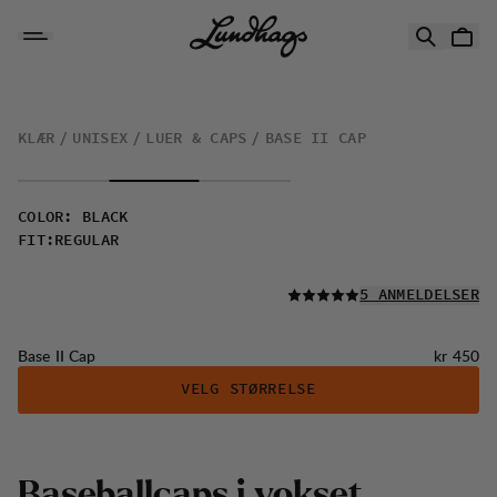
Hopp til innhold
Base II Cap
KLÆR
UNISEX
LUER & CAPS
BASE II CAP
COLOR
:
BLACK
FIT
:
REGULAR
LES ALLE
5 ANMELDELSER
Pris:
Base II Cap
kr 450
VELG STØRRELSE
B
a
s
e
b
a
l
l
c
a
p
s
i
v
o
k
s
e
t