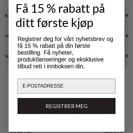
Få 15 % rabatt på
Bærekraftsegenskaper
ditt første kjøp
Materialer
Registrer deg for vårt nyhetsbrev og
få 15 % rabatt på din første
bestilling. Få nyheter,
Tekniske spesifikasjoner
produktlanseringer og eksklusive
tilbud rett i innboksen din.
Email
REGISTRER MEG
D
u
v
i
l
k
a
n
s
k
j
e
o
g
s
å
l
i
k
e
Trucker Cap
Base II Cap