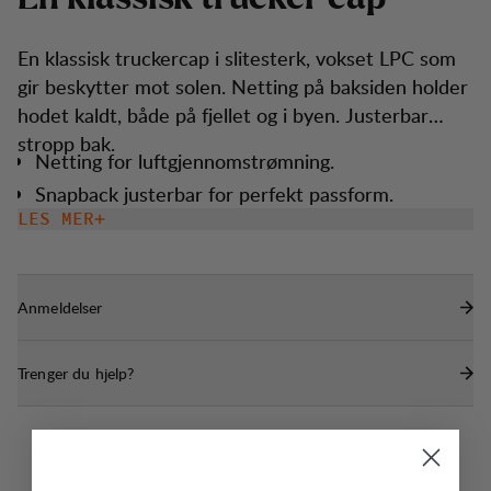
En klassisk truckercap i slitesterk, vokset LPC som
gir beskytter mot solen. Netting på baksiden holder
hodet kaldt, både på fjellet og i byen. Justerbar
stropp bak.
Netting for luftgjennomstrømning.
Snapback justerbar for perfekt passform.
LES MER
Anmeldelser
Trenger du hjelp?