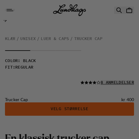
Hopp til innhold
Trucker Cap
KLÆR
UNISEX
LUER & CAPS
TRUCKER CAP
COLOR
:
BLACK
FIT
:
REGULAR
LES ALLE
8 ANMELDELSER
Pris:
Trucker Cap
kr 400
VELG STØRRELSE
E
n
k
l
a
s
s
i
s
k
t
r
u
c
k
e
r
c
a
p