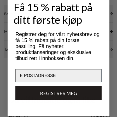
Få 15 % rabatt på
Bærekraftsegenskaper
ditt første kjøp
Materialer
Registrer deg for vårt nyhetsbrev og
få 15 % rabatt på din første
bestilling. Få nyheter,
Tekniske spesifikasjoner
produktlanseringer og eksklusive
tilbud rett i innboksen din.
Email
REGISTRER MEG
D
u
v
i
l
k
a
n
s
k
j
e
o
g
s
å
l
i
k
e
Trucker Cap
Base II Cap