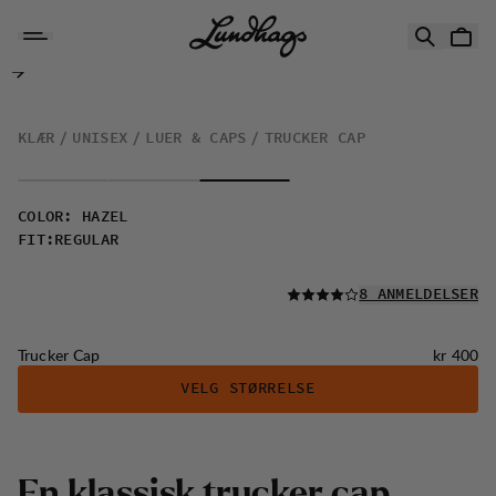
Hopp til innhold
Trucker Cap
KLÆR
UNISEX
LUER & CAPS
TRUCKER CAP
COLOR
:
HAZEL
FIT
:
REGULAR
LES ALLE
8 ANMELDELSER
Pris:
Trucker Cap
kr 400
VELG STØRRELSE
E
n
k
l
a
s
s
i
s
k
t
r
u
c
k
e
r
c
a
p