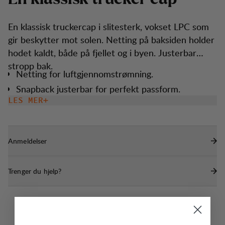
En klassisk truckercap i slitesterk, vokset LPC som
gir beskytter mot solen. Netting på baksiden holder
hodet kaldt, både på fjellet og i byen. Justerbar
stropp bak.
Netting for luftgjennomstrømning.
Snapback justerbar for perfekt passform.
LES MER
Anmeldelser
Trenger du hjelp?