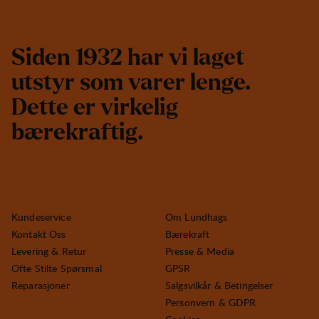
S
i
d
e
n
1
9
3
2
h
a
r
v
i
l
a
g
e
t
u
t
s
t
y
r
s
o
m
v
a
r
e
r
l
e
n
g
e
.
D
e
t
t
e
e
r
v
i
r
k
e
l
i
g
b
æ
r
e
k
r
a
f
t
i
g
.
Kundeservice
Om Lundhags
Kontakt Oss
Bærekraft
Levering & Retur
Presse & Media
Ofte Stilte Spørsmal
GPSR
Reparasjoner
Salgsvilkår & Betingelser
Personvern & GDPR