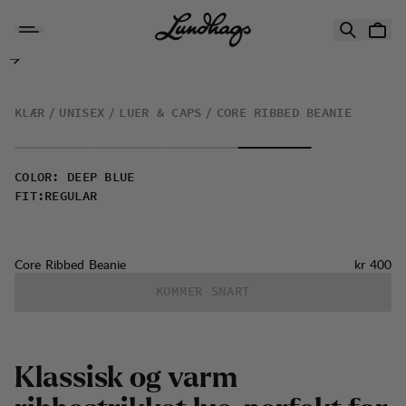
Hopp til innhold
Core Ribbed Beanie
KLÆR
UNISEX
LUER & CAPS
CORE RIBBED BEANIE
COLOR
:
DEEP BLUE
FIT
:
REGULAR
Pris:
Core Ribbed Beanie
kr 400
KOMMER SNART
K
l
a
s
s
i
s
k
o
g
v
a
r
m