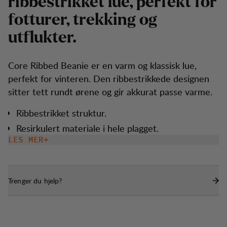
r
i
b
b
e
s
t
r
i
k
k
e
t
l
u
e
,
p
e
r
f
e
k
t
f
o
r
f
o
t
t
u
r
e
r
,
t
r
e
k
k
i
n
g
o
g
u
t
f
l
u
k
t
e
r
.
Core Ribbed Beanie er en varm og klassisk lue,
perfekt for vinteren. Den ribbestrikkede designen
sitter tett rundt ørene og gir akkurat passe varme.
Ribbestrikket struktur.
Resirkulert materiale i hele plagget.
LES MER
Trenger du hjelp?