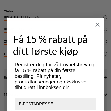
Ytelse
BREATHABILITY
4
/6
DURABILITY
3
/6
Få 15 % rabatt på
INSULATION/WARMTH
4
/6
ditt første kjøp
LIGHTWEIGHT
3
/6
Registrer deg for vårt nyhetsbrev og
få 15 % rabatt på din første
bestilling. Få nyheter,
Bærekraftsegenskaper
produktlanseringer og eksklusive
tilbud rett i innboksen din.
Materialer
Email