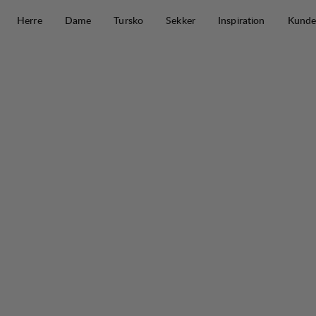
Hopp til innhold
Herre
Dame
Tursko
Sekker
Inspiration
Kunde
Bucket Hat
30%
SALG
: