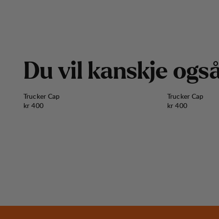
D
u
v
i
l
k
a
n
s
k
j
e
o
g
s
Trucker Cap
Trucker Cap
Pris:
Pris:
kr 400
kr 400