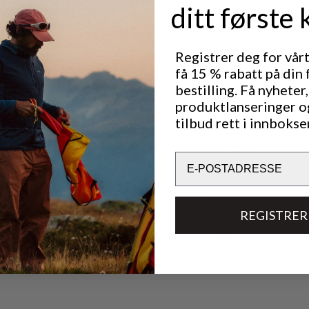
ditt første 
Registrer deg for vår
få 15 % rabatt på din 
bestilling. Få nyheter,
produktlanseringer o
tilbud rett i innbokse
Bærekraftsegenskaper
Email
Materialer
REGISTRER
Tekniske spesifikasjoner