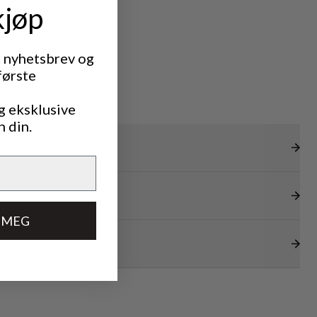
kjøp
t nyhetsbrev og
første
g eksklusive
n din.
 MEG