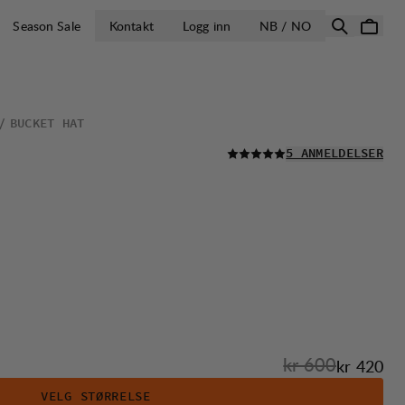
ÅPNE VELG LA
Season Sale
Kontakt
Logg inn
NB / NO
BUCKET HAT
LES ALLE
5 ANMELDELSER
Originalpris:
kr 600
Salgspris
:
kr 420
VELG STØRRELSE