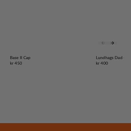
Base II Cap
Lundhags Dad Cap
Pris:
Pris:
kr 450
kr 400