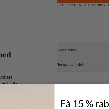
FRI FRAKT OVER 1000 NOK. 
Anmeldelser
m
e
d
Trenger du hjelp?
 vokset
 mot sol og
od passform.
Få 15 % rab