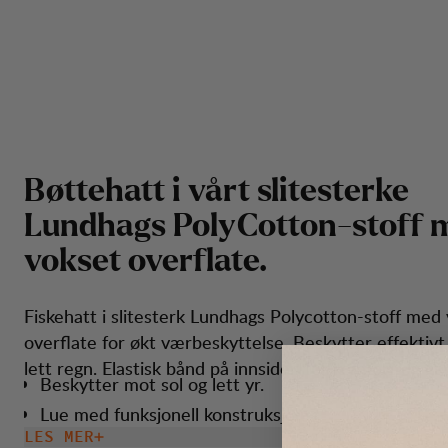
B
ø
t
t
e
h
a
t
t
i
v
å
r
t
s
l
i
t
e
s
t
e
r
k
e
L
u
n
d
h
a
g
s
P
o
l
y
C
o
t
t
o
n
-
s
t
o
f
f
v
o
k
s
e
t
o
v
e
r
f
l
a
t
e
.
Fiskehatt i slitesterk Lundhags Polycotton-stoff med
overflate for økt værbeskyttelse. Beskytter effektivt
lett regn. Elastisk bånd på innsiden for komfort og g
Beskytter mot sol og lett yr.
Lue med funksjonell konstruksjon
LES MER