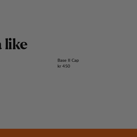
å
l
i
k
e
Base II Cap
Pris:
kr 450